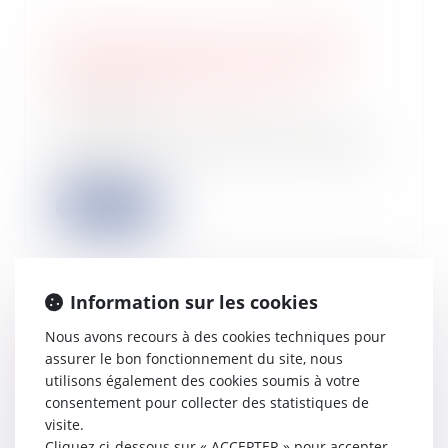
Fiscalité des associés de sociétés
d’exercice libéral : ce qui change
depuis le 1er janvier 2024
31/01/2024
Les rémunérations techniques des
associés de SEL doivent, en principe,
être i...
Lire la suite
Information sur les cookies
Le choix de la méthode d’évaluation
Nous avons recours à des cookies techniques pour
du complément de prix est fonction
assurer le bon fonctionnement du site, nous
de la commune intention des parties
utilisons également des cookies soumis à votre
31/01/2024
consentement pour collecter des statistiques de
Lorsqu’une partie sollicite la mise
visite.
en œuvre de la clause d’ajustement
Cliquez ci-dessous sur « ACCEPTER » pour accepter