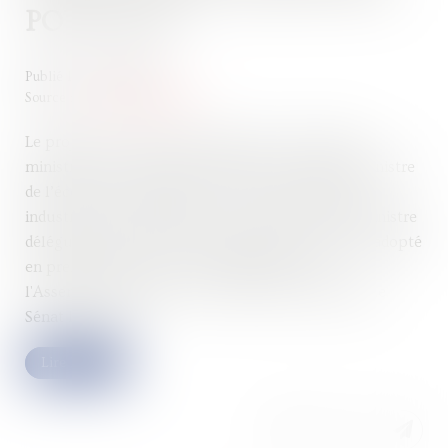
POUR 2022
Publié le :
31/08/2022
Source :
www.vie-publique.fr
Le projet de loi avait été présenté au Conseil des
ministres du 7 juillet 2022 par Bruno Le Maire, ministre
de l’économie, des finances et de la souveraineté
industrielle et numérique, et par Gabriel Attal, ministre
délégué, chargé des comptes publics. Il avait été adopté
en première lecture, avec modifications, par
l'Assemblée nationale le 27 juillet 2022, puis par le
Sénat le 3 août...
Lire la suite