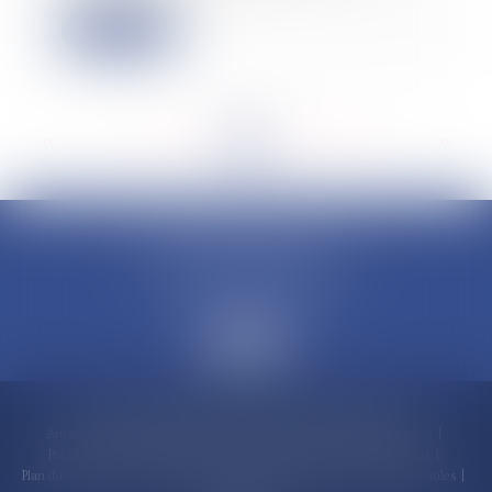
Lire la suite
<<
<
...
174
175
176
177
178
179
180
...
>
>>
CLAUDINE PORTEL AVOCAT
50 rue Schoelcher
97200 FORT-DE-FRANCE
Accueil
Compétences
Cabinet
Claudine PORTEL
Annonces immobilières
Honoraires
Actualités
Contactez-nous
Politique de cookies
Politique de confidentialité
Mentions légales
Plan du site
RDV en ligne
Espace client
Paiement en ligne
Liens utiles