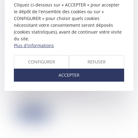
31/08/2022
Cliquez ci-dessous sur « ACCEPTER » pour accepter
L'employeur qui ne respecte pas ses
le dépôt de l'ensemble des cookies ou sur «
obligations en matière de
CONFIGURER » pour choisir quels cookies
prélèvement à l...
nécessitant votre consentement seront déposés
(cookies statistiques), avant de continuer votre visite
Lire la suite
du site.
Plus d'informations
CONFIGURER
REFUSER
L’augmentation des loyers
commerciaux est plafonnée
ACCEPTER
31/08/2022
La récente loi relative à la
protection du pouvoir d’achat vient
limiter l’au...
Lire la suite