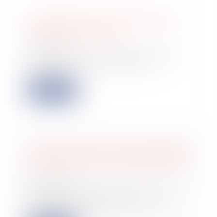
Contrôle fiscal et information de la
société mère intégrée
31/08/2022
Une société mère intégrée doit être
informée des conséquences du
contrôle fis...
Lire la suite
Loi Pinel : quelles ressources prendre
en compte pour un locataire étudiant
?
30/08/2022
Le propriétaire bailleur qui met en
location son logement en vue
d’obtenir un...