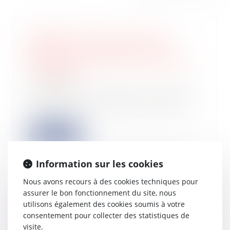
Healthtech : Ludocare lève 4,2
millions d’euros pour aider les
jeunes enfants atteints de maladies
chroniques
01/09/2022
Alexandra de la Fontaine, présidente
et fondatrice de Ludocare, était sur
la...
Lire la suite
Information sur les cookies
Nous avons recours à des cookies techniques pour
assurer le bon fonctionnement du site, nous
Prélèvement à la source : allègement
utilisons également des cookies soumis à votre
des sanctions applicables aux
consentement pour collecter des statistiques de
entreprises pour 2022
visite.