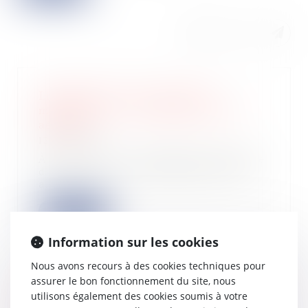
Liquidation d’une société de
maintenance : revendication d’un
aéronef
12/04/2024
À la suite de la liquidation judiciaire
d’une société, le propriétaire d’un
a...
Lire la suite
Information sur les cookies
Nous avons recours à des cookies techniques pour
assurer le bon fonctionnement du site, nous
Secteur privé : report de l’obligation
utilisons également des cookies soumis à votre