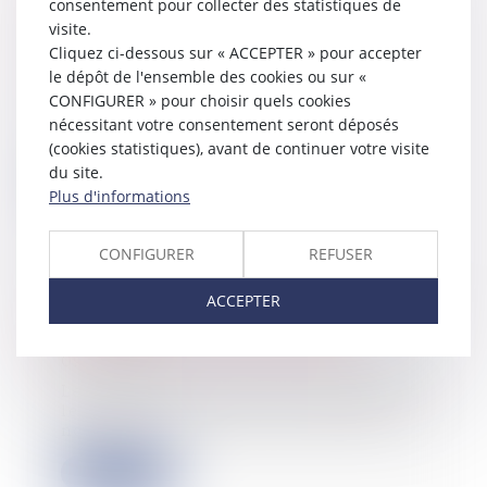
de facturation électronique et de
consentement pour collecter des statistiques de
transmission à l’administration
visite.
fiscale
Cliquez ci-dessous sur « ACCEPTER » pour accepter
10/04/2024
le dépôt de l'ensemble des cookies ou sur «
CONFIGURER » pour choisir quels cookies
Initialement prévue pour le 1er
juillet 2024, l’obligation pour les
nécessitant votre consentement seront déposés
entrepris...
(cookies statistiques), avant de continuer votre visite
du site.
Lire la suite
Plus d'informations
CONFIGURER
REFUSER
ACCEPTER
Précisions sur les avantages
particuliers des SA et des SAS
09/04/2024
Les avantages particuliers désignent
les faveurs, de nature pécuniaire ou
non...
Lire la suite