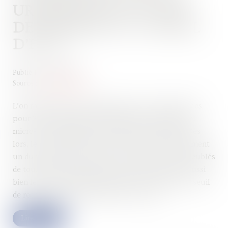
URGENCE POUR LE JUGE
DES RÉFÉRÉS DU CONSEIL
D’ETAT
Publié le :
11/04/2024
Source :
www.aurep.com
L’on rappellera à titre liminaire que la loi de finances
pour 2024 a modifié en profondeur le régime fiscal
micro-BIC applicable aux meublés de tourisme. Dès
lors, le nouvel article 50-0 du CGI prévoit notamment
un durcissement du régime micro-BIC pour les meublés
de tourisme non-classés en ce que sont abaissés aussi
bien le taux forfaitaire d’abattement (30%) que le seuil
de recettes pour en bénéficier (15 000 €)...
Lire la suite