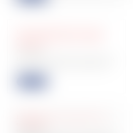
Location interdite du bien acquis
avec un prêt à taux zéro : quelle
sanction ?
09/04/2024
Les articles L. 31-10-6, L 31-10-7 et R.
31-10-6 du code de la construction
e...
Lire la suite
Déclaration des revenus 2023 : les
nouveautés
09/04/2024