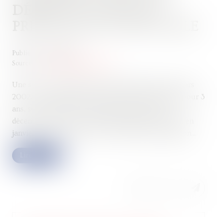
DÉPART DU DÉLAI DE
PRESCRIPTION APPLICABLE
Publié le :
27/06/2023
Source :
www.lemag-juridique.com
Une société a été dissoute par anticipation le 18 mars
2002, et un liquidateur amiable avait été désigné pour 3
ans, son mandat fut ensuite prolongé jusqu’en
décembre 2007. Une assemblée générale a refusé, en
janvier 2015, d’approuver les comptes de liquidation...
Lire la suite