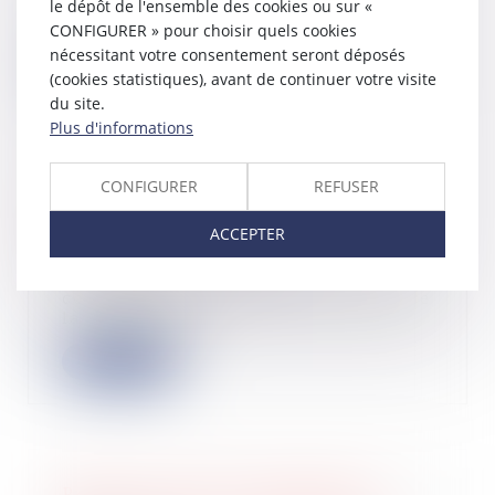
par lequel un entrepreneur s’engage,
le dépôt de l'ensemble des cookies ou sur «
en co...
CONFIGURER » pour choisir quels cookies
nécessitant votre consentement seront déposés
Lire la suite
(cookies statistiques), avant de continuer votre visite
du site.
Plus d'informations
CONFIGURER
REFUSER
Barème de retenue à la source des
non-résidents : barème 2023
ACCEPTER
27/06/2023
L’administration fiscale a
communiqué pour 2023 le barème de
la retenue à la...
Lire la suite
Remise en état de l’immeuble et