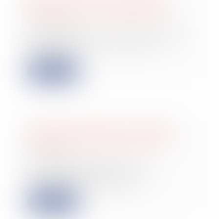
qualité à agir des copropriétaires
27/06/2023
Dans une affaire récemment portée à
la connaissance de la Cour de
cassation,...
Lire la suite
Liquidation judiciaire et préjudice
moral envers le gérant et époux
23/06/2023
La Cour de cassation s’est
récemment prononcée sur la
recevabilité d’une dema...
Lire la suite