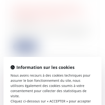
Délais de procédure en matière
fiscale pour les sociétés étrangères :
la jurisprudence évolue
28/06/2023
Une société de droit allemand dont le
siège social est situé en Allemagne,
qu...
Lire la suite
Information sur les cookies
Le silence du maître d’ouvrage ne
Nous avons recours à des cookies techniques pour
vaut pas acceptation expresse et non
assurer le bon fonctionnement du site, nous
équivoque de travaux
utilisons également des cookies soumis à votre
supplémentaires
consentement pour collecter des statistiques de
28/06/2023
visite.
Cliquez ci-dessous sur « ACCEPTER » pour accepter
Un marché à forfait est un contrat