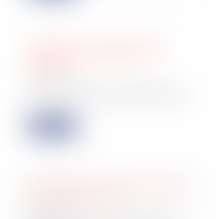
L’affectation du résultat : règles
juridiques et enregistrements
comptables
20/09/2023
L’affectation du résultat décidée par
l’assemblée générale ordinaire d’une
so...
Lire la suite
Revalorisation du barème de l’impôt
sur le revenu en 2024
19/09/2023