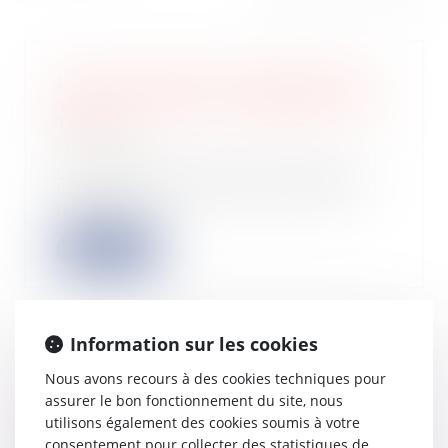
Location meublée et parahôtellerie :
quels critères pour l’application de la
TVA ?
21/09/2023
Les critères permettant d’apprécier
la situation de concurrence d’une
locatio...
Lire la suite
Information sur les cookies
Le paiement des loyers ne peut être
Nous avons recours à des cookies techniques pour
demandé à la suite de la résiliation
assurer le bon fonctionnement du site, nous
d’un bail renouvelé
utilisons également des cookies soumis à votre
20/09/2023
consentement pour collecter des statistiques de