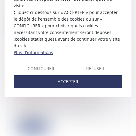
Un propriétaire avait donné à bail
visite.
renouvelé à une société, aux droits
Cliquez ci-dessous sur « ACCEPTER » pour accepter
de laq...
le dépôt de l'ensemble des cookies ou sur «
CONFIGURER » pour choisir quels cookies
Lire la suite
nécessitant votre consentement seront déposés
(cookies statistiques), avant de continuer votre visite
du site.
Plus d'informations
L’amende civile pour non-déclaration
CONFIGURER
REFUSER
du changement d’usage d’une
location de courte durée n’est pas
ACCEPTER
due lorsque la location ne constitue
pas la résidence principale
20/09/2023
L’article L 631-7 du Code de la
construction et de l'habitation,
subordonne l...
Lire la suite