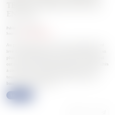
TECH DIVISÉES PAR DEUX
EN 2023
Publié le :
20/09/2023
Source :
www.usine-digitale.fr
Au premier semestre 2023, les start-up françaises ont
levé 4,2 milliards d'euros, soit deux fois moins qu'un an
plus tôt à la même période. La moitié d'entre elles qui
ont réussi à lever des fonds disent avoir eu des difficultés
à convaincre les investisseurs décidant donc de se
tourner vers d'autres moyens de financement (dette
bancaire, autofinancement)...
Lire la suite