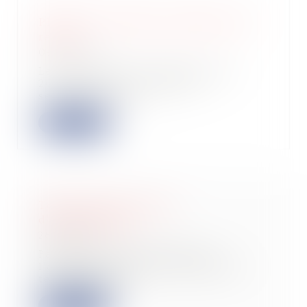
PLF 2023 : barème de l’impôt sur le
revenu
04/10/2022
Le projet de loi de finances pour
2023, divulgué ce lundi 26
septembre revalo...
Lire la suite
Tout savoir sur la taxe
d'apprentissage
28/09/2022
Participer au financement de
l'apprentissage et des formations
technologiques...
Lire la suite