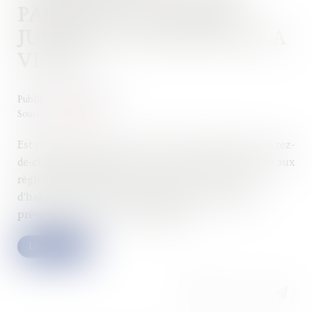
PARTIE DE LA MAISON
JUSTIFIE LA NULLITÉ DE LA
VENTE
Publié le :
05/10/2022
Source :
www.efl.fr
Est nulle pour erreur la vente d’une maison avec un rez-
de-chaussée habitable si celui-ci n’est pas conforme aux
règles d’urbanisme et ne peut pas être à usage
d’habitation au regard des dispositions du plan de
prévention des risques d’inondation...
Lire la suite