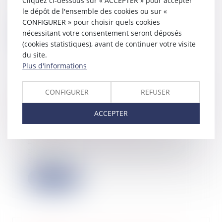
Cliquez ci-dessous sur « ACCEPTER » pour accepter
6 septembre 2022, une plateforme
le dépôt de l'ensemble des cookies ou sur «
en ligne pe...
CONFIGURER » pour choisir quels cookies
nécessitant votre consentement seront déposés
Lire la suite
(cookies statistiques), avant de continuer votre visite
du site.
Plus d'informations
CONFIGURER
REFUSER
Heures supplémentaires : nouvelle
déduction forfaitaire de cotisations
ACCEPTER
pour certaines entreprises
05/10/2022
L'article 2 de la loi du 16 août 2022
portant mesures d'urgence pour la
prote...
Lire la suite