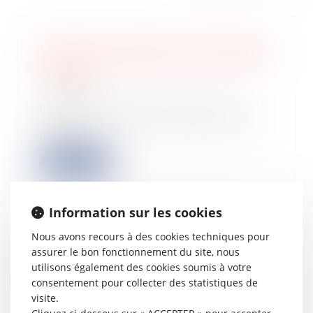
Paiement à l'échéance d'une créance
née après l'ouverture de la procédure
collective
06/10/2022
Le créancier dont la créance est
éligible au traitement préférentiel a
le dro...
Lire la suite
Information sur les cookies
Nous avons recours à des cookies techniques pour
Cour des comptes : une plateforme
assurer le bon fonctionnement du site, nous
de signalement pour lanceurs
utilisons également des cookies soumis à votre
d'alerte
consentement pour collecter des statistiques de
05/10/2022
visite.
La Cour des comptes a ouvert, le