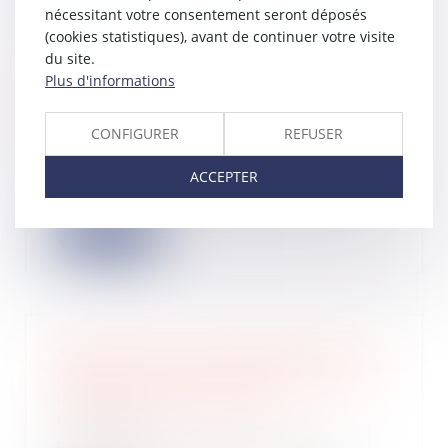
nécessitant votre consentement seront déposés
(cookies statistiques), avant de continuer votre visite
du site.
Assurance DO avant réception : mise
Plus d'informations
en demeure de l’entreprise par le
maître de l’ouvrage lui-même
CONFIGURER
REFUSER
19/10/2022
Sauf exception, la mise en œuvre de
ACCEPTER
l’assurance DO avant réception
requiert l...
Lire la suite
Activité occulte : le délai spécial de
réclamation s'applique quel que soit
le délai de reprise utilisé
18/10/2022