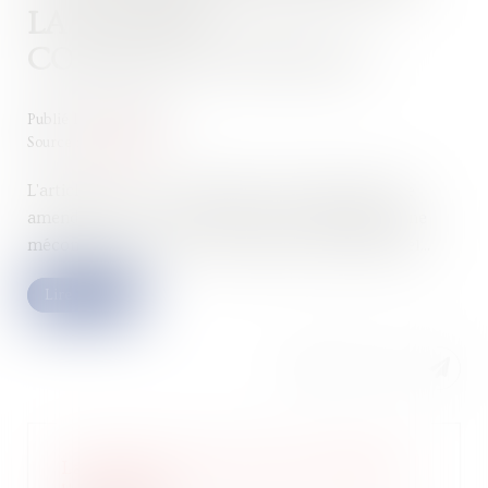
LA TVA EST
CONSTITUTIONNELLE
Publié le :
19/10/2022
Source :
www.efl.fr
L'article 1788 A, 4-1er alinéa du CGI prévoyant une
amende de 5 % en cas de défaut d’autoliquidation ne
méconnaît aucun droit ou principe constitutionnel...
Lire la suite
La finance et les start-up réveillent