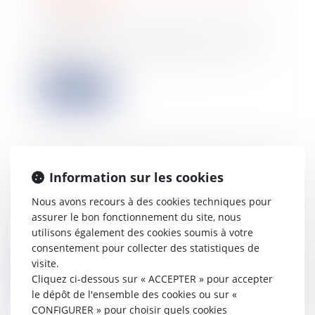
l'agriculture
20/10/2022
Les levées de fonds dans l'innovation
agricole se sont accélérées cette
année...
Lire la suite
L’aide « gaz et électricité » est
Information sur les cookies
prolongée et élargie
Nous avons recours à des cookies techniques pour
19/10/2022
assurer le bon fonctionnement du site, nous
Comme annoncé par le
utilisons également des cookies soumis à votre
gouvernement, l’aide aux entreprises
consentement pour collecter des statistiques de
grandes consommatri...
visite.
Cliquez ci-dessous sur « ACCEPTER » pour accepter
Lire la suite
le dépôt de l'ensemble des cookies ou sur «
CONFIGURER » pour choisir quels cookies