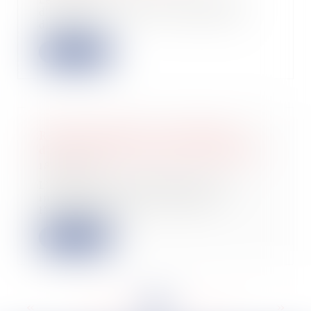
Le Conseil d'Etat juge qu'en cas
d'activité occulte le contribuable
dispose d...
Lire la suite
Responsabilité pour insuffisance
d’actif : critère d’une action abusive
18/10/2022
L’action en responsabilité pour
insuffisance d’actif engagée à
l’encontre d’u...
Lire la suite
<<
<
...
168
169
170
171
172
173
174
...
>
>>