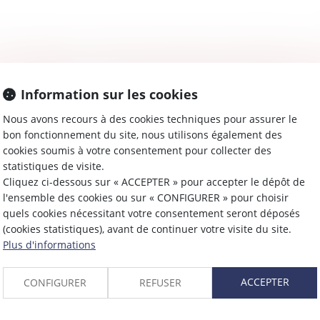
eu Telegram : une levée de fonds de 2 millions qui 
Information sur les cookies
ritables ambitions derrière cette nouvelle levée de
Nous avons recours à des cookies techniques pour assurer le
bon fonctionnement du site, nous utilisons également des
cookies soumis à votre consentement pour collecter des
statistiques de visite.
Cliquez ci-dessous sur « ACCEPTER » pour accepter le dépôt de
l'ensemble des cookies ou sur « CONFIGURER » pour choisir
quels cookies nécessitant votre consentement seront déposés
er pour sous-location irrégulière : le contrat doi
(cookies statistiques), avant de continuer votre visite du site.
sens du Code de commerce
Plus d'informations
 commerciaux et en application de l’article L 145-
ACCEPTER
CONFIGURER
REFUSER