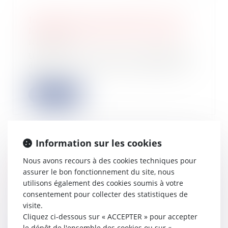
Information des acquéreurs et des
locataires de biens sur les risques
18/10/2022
Un décret est relatif à l’information
des acquéreurs et des locataires de
bie...
Lire la suite
Information sur les cookies
Cumul de mandat social et contrat de
Nous avons recours à des cookies techniques pour
travail en procédure de liquidation
assurer le bon fonctionnement du site, nous
judiciaire
utilisons également des cookies soumis à votre
13/10/2022
consentement pour collecter des statistiques de
Sociétés : Seule la clôture de la
visite.
liquidation judiciaire, et non son
Cliquez ci-dessous sur « ACCEPTER » pour accepter
ouvertur...
le dépôt de l'ensemble des cookies ou sur «