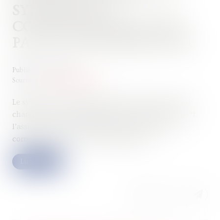
SYNDICAT DE
COPROPRIÉTAIRES N’EST
PAS UN CONSOMMATEUR
Publié le :
12/10/2022
Source :
www.actu-juridique.fr
Le syndicat de copropriétaires d’un immeuble ayant
chargé une société de réaliser divers travaux, celle-ci
l’assigne en référé en paiement d’une provision
correspondant à des factures impayées...
Lire la suite