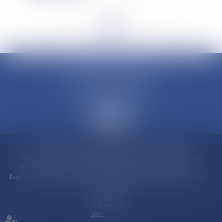
<<
<
...
169
170
171
172
173
174
175
...
>
>>
CLAUDINE PORTEL AVOCAT
50 rue Schoelcher
97200 FORT-DE-FRANCE
Accueil
Compétences
Cabinet
Claudine PORTEL
Annonces immobilières
Honoraires
Actualités
Contactez-nous
Politique de cookies
Politique de confidentialité
Mentions légales
Plan du site
RDV en ligne
Espace client
Paiement en ligne
Liens utiles
Articles
Septeo Digital
& Services ©
2022