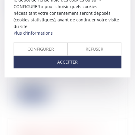
CONFIGURER » pour choisir quels cookies
Lire la suite
nécessitant votre consentement seront déposés
(cookies statistiques), avant de continuer votre visite
du site.
Plus d'informations
Inexécution du contrat par le
CONFIGURER
REFUSER
constructeur : le juge ne doit pas
modifier l’objet du litige
ACCEPTER
13/10/2022
Si le maître de l’ouvrage réclame des
dommages-intérêts en réparation des
con...
Lire la suite
Groupe TVA : précisions sur les