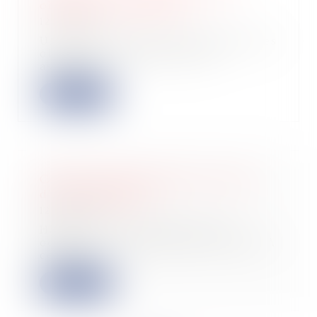
obligations déclaratives
12/10/2022
Un récent arrêté vient de préciser les
obligations déclaratives des
assujetti...
Lire la suite
Comme chaque trimestre, les taux
d’usure changent
12/10/2022
Hausse du taux d'usure Au 1er
octobre, le taux d'usure est relevé. A
ce titre...
Lire la suite