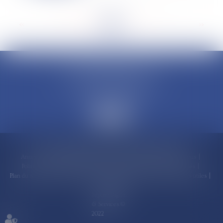
<<
<
...
66
67
68
69
70
71
72
...
>
>>
CLAUDINE PORTEL AVOCAT
50 rue Schoelcher
97200 FORT-DE-FRANCE
Accueil
Compétences
Cabinet
Claudine PORTEL
Annonces immobilières
Honoraires
Actualités
Contactez-nous
Politique de cookies
Politique de confidentialité
Mentions légales
Plan du site
RDV en ligne
Espace client
Paiement en ligne
Liens utiles
Articles
Septeo Digital
& Services ©
2022