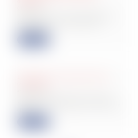
dolosive
01/10/2024
Le dol est un vice de consentement
consistant en la dissimulation
intentionne...
Lire la suite
La fixation et la révision du loyer
commercial
26/09/2024
Le bail commercial est un contrat
fondamental, qui permet au locataire
(le pr...
Lire la suite