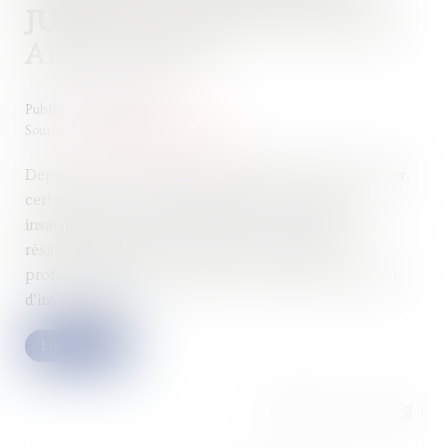
JUSQU’À QUAND EST-ELLE
APPLICABLE ?
Publié le :
27/09/2024
Source :
www.lemag-juridique.com
Depuis 2003, l’entrepreneur individuel peut protéger
certains de ses biens immobiliers en les rendant
insaisissables. En outre, il pouvait soustraire sa
résidence principale au gage de ses créanciers
professionnels, par le biais d’une déclaration notariée
d’insaisissabilité...
Lire la suite