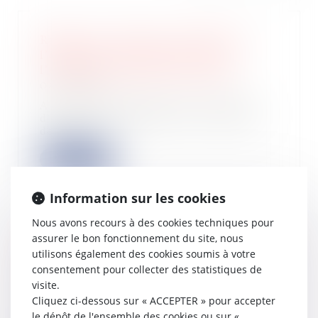
Rappel : le locataire est libéré de
l’obligation de payer le loyer à
l’expiration du délai de préavis
02/10/2024
A la suite du départ des locataires
d’un logement donné à la location,
des su...
Lire la suite
Information sur les cookies
Nous avons recours à des cookies techniques pour
assurer le bon fonctionnement du site, nous
Un questionnaire fiscal pour les
utilisons également des cookies soumis à votre
associés de Sel
consentement pour collecter des statistiques de
02/10/2024
visite.
En raison du changement de régime
Cliquez ci-dessous sur « ACCEPTER » pour accepter
fiscal applicable aux rémunérations
le dépôt de l'ensemble des cookies ou sur «