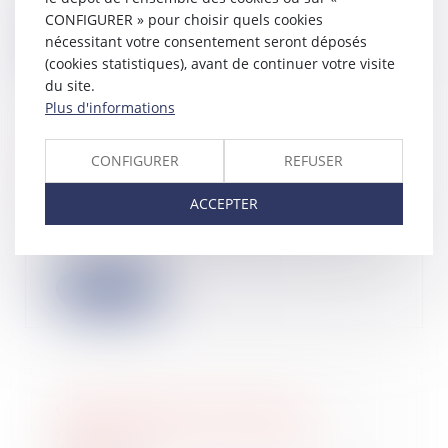
perçues...
CONFIGURER » pour choisir quels cookies
nécessitant votre consentement seront déposés
Lire la suite
(cookies statistiques), avant de continuer votre visite
du site.
Plus d'informations
CONFIGURER
REFUSER
Une prochaine hausse de la flat-tax ?
01/10/2024
ACCEPTER
Dans le cadre du budget 2025, censé
être présenté à la fin de ce mois, une
ha...
Lire la suite
Cession de parts sociales et
caractérisation de la réticence