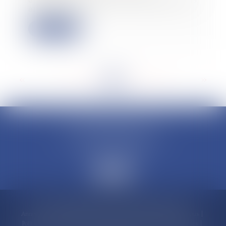
d’efficacité publicitaire Happydemics
annonce une...
Lire la suite
<<
<
...
54
55
56
57
58
59
60
...
>
>>
CLAUDINE PORTEL AVOCAT
50 rue Schoelcher
97200 FORT-DE-FRANCE
Accueil
Compétences
Cabinet
Claudine PORTEL
Annonces immobilières
Honoraires
Actualités
Contactez-nous
Politique de cookies
Politique de confidentialité
Mentions légales