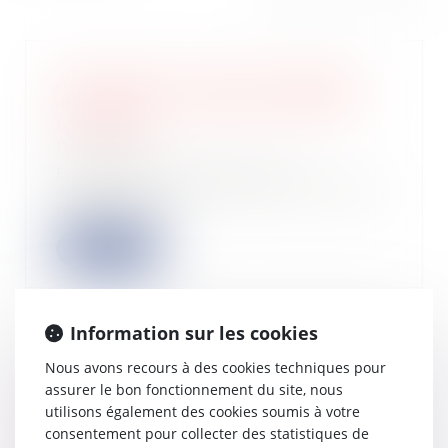
Annulation de vente et indemnité
d’occupation : rappel des règles de
restitution
17/12/2024
Par une décision rendue le 5
décembre 2024, la Cour de cassation
rappelle que...
Lire la suite
Information sur les cookies
Nous avons recours à des cookies techniques pour
Responsabilité pour insuffisance
assurer le bon fonctionnement du site, nous
d’actif : focus sur le représentant
permanent de la personne morale
utilisons également des cookies soumis à votre
consentement pour collecter des statistiques de
13/12/2024