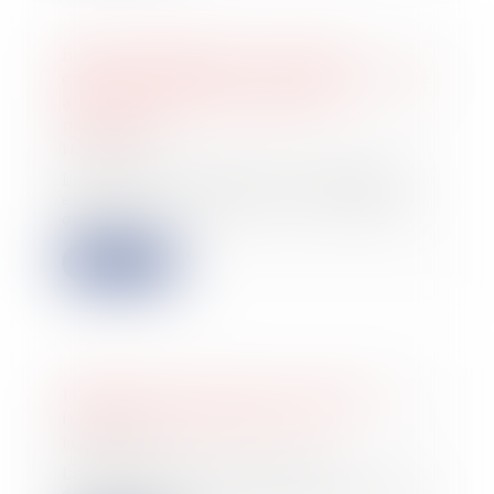
Bornage litigieux : la Cour de
cassation rappelle l'importance d'une
analyse précise des titres de
propriété
11/12/2024
La Cour de cassation a récemment
été saisie d’un litige ou un syndicat
des co...
Lire la suite
Happydemics réalise une levée de
fonds de 13 millions d’euros
11/12/2024
Le spécialiste de la mesure