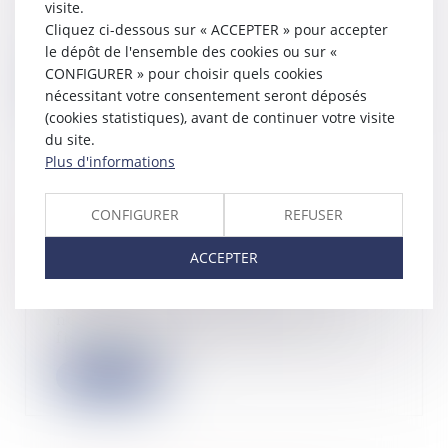
visite.
La responsabilité pour insuffisance
Cliquez ci-dessous sur « ACCEPTER » pour accepter
d’actif est un mécanisme permettant
d’eng...
le dépôt de l'ensemble des cookies ou sur «
CONFIGURER » pour choisir quels cookies
Lire la suite
nécessitant votre consentement seront déposés
(cookies statistiques), avant de continuer votre visite
du site.
Plus d'informations
Plus-values de cessions mobilières
CONFIGURER
REFUSER
réalisées par un couple marié ou
pacsé : des précisions
ACCEPTER
12/12/2024
Dans un rescrit publié le 14
novembre 2024, l’Administration
fiscale est venu...
Lire la suite