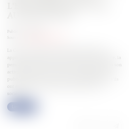
L’EXCLUSION DES ACTES
AUTHENTIQUES
Publié le :
11/12/2024
Source :
www.lemag-juridique.com
La Cour de cassation a récemment rappelé qu’en
application de l’article L.123-9 du Code de commerce, la
personne assujettie à immatriculation ne peut, dans son
activité, opposer ni aux tiers ni aux administrations
publiques, les faits et actes sujets à mentions, que s’ils
ont été publiés au registre du commerce et des
sociétés...
Lire la suite