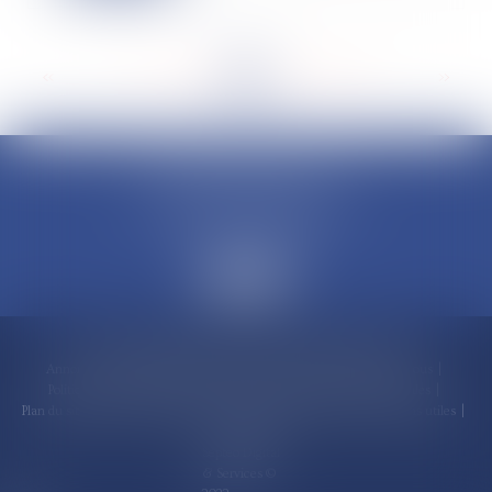
<<
<
...
98
99
100
101
102
103
104
...
>
>>
CLAUDINE PORTEL AVOCAT
50 rue Schoelcher
97200 FORT-DE-FRANCE
Accueil
Compétences
Cabinet
Claudine PORTEL
Annonces immobilières
Honoraires
Actualités
Contactez-nous
Politique de cookies
Politique de confidentialité
Mentions légales
Plan du site
RDV en ligne
Espace client
Paiement en ligne
Liens utiles
Articles
Septeo Digital
& Services ©