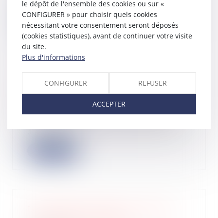
l’applicatio...
le dépôt de l'ensemble des cookies ou sur «
CONFIGURER » pour choisir quels cookies
Lire la suite
nécessitant votre consentement seront déposés
(cookies statistiques), avant de continuer votre visite
du site.
Plus d'informations
Convention d’occupation précaire et
CONFIGURER
REFUSER
obligation de délivrance des locaux
06/02/2024
ACCEPTER
La Cour de cassation a jugé le 11
janvier dernier qu’une convention
d'occupat...
Lire la suite
Loi de finances 2024 : les mesures