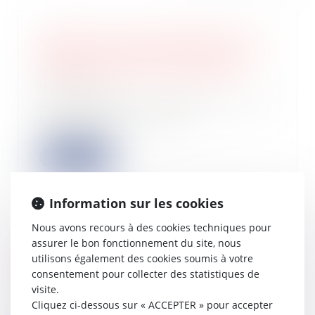
Obligation débroussaillement et de
maintien en état débroussaillé d’un
terrain localisé en zone urbaine
07/02/2024
Afin de limiter les incendies, ou tout
du moins d’en limiter la
propagation,...
Lire la suite
Information sur les cookies
Nous avons recours à des cookies techniques pour
Précisions sur l’agrément dans les
assurer le bon fonctionnement du site, nous
SARL
utilisons également des cookies soumis à votre
consentement pour collecter des statistiques de
07/02/2024
visite.
Dans une société à responsabilité
Cliquez ci-dessous sur « ACCEPTER » pour accepter
limitée (SARL), la loi prévoit