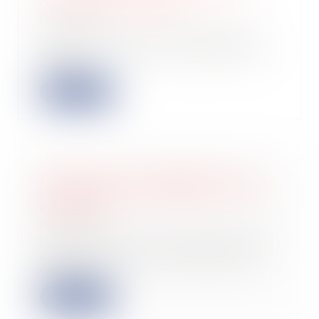
concernant l’immobilier
01/02/2024
Dans le cadre de la loi de finances
pour 2024, les pouvoirs publics ont
aména...
Lire la suite
Précisions sur l’engagement de la
responsabilité des créanciers : le cas
de fraude
01/02/2024
Lors de l’ouverture d’une procédure
de sauvegarde, de redressement ou
de liqu...
Lire la suite