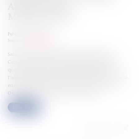
ASSIETTE DES
MAJORATIONS
Publié le :
06/02/2024
Source :
www.aurep.com
Saisi par le Tribunal Administratif de Grenoble, le
Conseil d’Etat a rendu le 4 janvier dernier deux avis
quant à l’assiette des majorations réclamées par
l’administration fiscale à un contribuable ayant déposé
en retard sa déclaration d’impôt sur le revenu ( CE,
04/01/2024, avis nos 488915 et 488916)...
Lire la suite