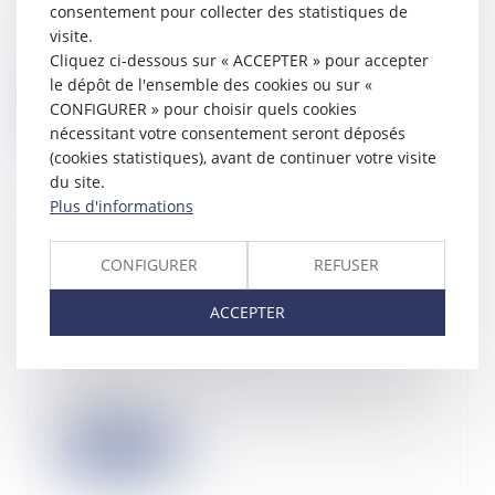
consentement pour collecter des statistiques de
Le contrôle annuel obligatoire de
visite.
l'état de la chaudière dans un
Cliquez ci-dessous sur « ACCEPTER » pour accepter
logement ind...
le dépôt de l'ensemble des cookies ou sur «
CONFIGURER » pour choisir quels cookies
Lire la suite
nécessitant votre consentement seront déposés
(cookies statistiques), avant de continuer votre visite
du site.
Plus d'informations
Publication de la directive
concernant la parité
CONFIGURER
REFUSER
femmes/hommes au sein des conseils
des sociétés cotées
ACCEPTER
20/12/2022
La directive poursuivant l’objectif de
parvenir à une représentation plus
équ...
Lire la suite