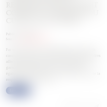
RESPONSABILITÉ DE DROIT
COMMUN : ADMISSION DU
CUMUL DES ACTIONS
Publié le :
14/12/2022
Source :
actu.dalloz-etudiant.fr
Par un arrêt rendu le 16 novembre dernier, la Cour de
cassation admet pour la première fois que des désordres
affectant l’ouvrage invoqués sur le fondement de la
garantie décennale des constructeurs peuvent
également être réparés sur celui du droit commun de la
responsabilité contractuelle...
Lire la suite