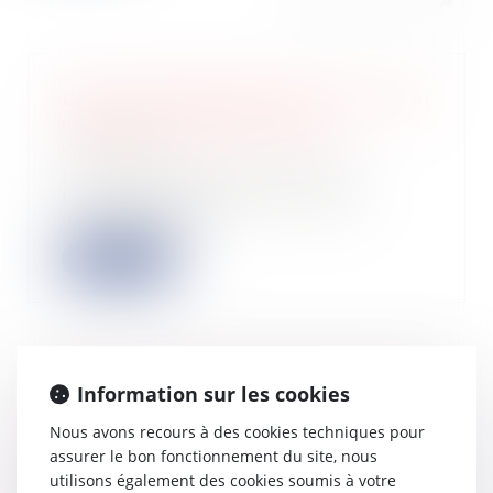
Droits d'enregistrement de la cession
d’usufruit de droits sociaux
03/01/2023
Les associés d’une SCI cèdent
l’usufruit temporaire des parts
qu’ils détienne...
Lire la suite
Information sur les cookies
Régulation du chauffage -Contrôle et
entretien de chaudière : la
Nous avons recours à des cookies techniques pour
vérification du thermostat devient
assurer le bon fonctionnement du site, nous
obligatoire | Service-public.fr
utilisons également des cookies soumis à votre
21/12/2022