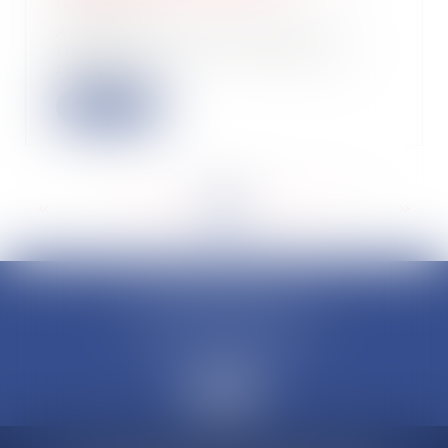
16/12/2022
Après le décès du locataire, le
transfert du bail à l’occupant qui
remplit le...
Lire la suite
<<
<
...
159
160
161
162
163
164
165
...
>
>>
CLAUDINE PORTEL AVOCAT
50 rue Schoelcher
97200 FORT-DE-FRANCE