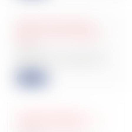
LFR 2022 : les taux moyen et
marginal d'imposition figurent
désormais sur l'avis d'imposition
d'IR
20/12/2022
Pour une meilleure information du
contribuable, l'avis d'impôt sur le
revenu...
Lire la suite
Un logement HLM peut se
transmettre automatiquement aux
descendants du locataire