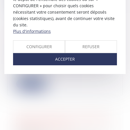
Lire la suite
CONFIGURER » pour choisir quels cookies
nécessitant votre consentement seront déposés
(cookies statistiques), avant de continuer votre visite
du site.
Plus d'informations
Redressement judiciaire et
suspension de la procédure de saisie
CONFIGURER
REFUSER
immobilière
20/04/2023
ACCEPTER
Un emprunteur, faisant l’objet d’une
saisie immobilière en vente forcée,
soll...
Lire la suite
Biens professionnels : l’immeuble en
location vide est exclu