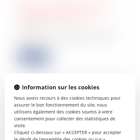
Retraite ou invalidité du locataire
commercial : quel loyer en cas de
cession-déspécialisation ?
25/04/2023
La cession, avec déspécialisation, du
droit au bail commercial en cas de
retr...
Lire la suite
Information sur les cookies
Déclaration des revenus de 2022 :
Nous avons recours à des cookies techniques pour
quelles nouveautés cette année ?
assurer le bon fonctionnement du site, nous
25/04/2023
utilisons également des cookies soumis à votre
Le service de déclaration en ligne des
consentement pour collecter des statistiques de
revenus de 2022 est ouvert depuis le
visite.
1...
Cliquez ci-dessous sur « ACCEPTER » pour accepter
le dépôt de l'ensemble des cookies ou sur «