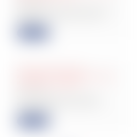
19/04/2023
Une propriétaire de parts dans une
société à responsabilité limitée
(SARL) qu...
Lire la suite
Cessions d’actions entre
actionnaires : le caractère facultatif
des clauses d’agrément
19/04/2023
Une actionnaire avait cédé les
actions qu’elle détenait dans le
capital de de...
Lire la suite