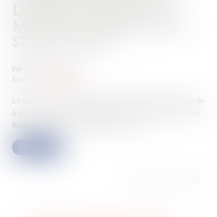
LEVÉE DE FONDS DE 22
MILLIONS D’EUROS DE LA
START-UP XXII
Publié le :
19/04/2023
Source :
www.actuia.com
La start-up XXII, un des leaders français dans l’édition de
logiciels de vision par ordinateur, a réalisé une levée de
fonds en série A de 22 millions d’euros...
Lire la suite