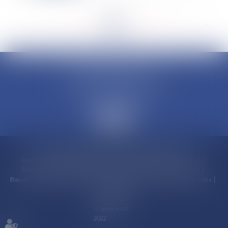
<<
<
...
141
142
143
144
145
146
147
...
>
>>
CLAUDINE PORTEL AVOCAT
50 rue Schoelcher
97200 FORT-DE-FRANCE
Accueil
Compétences
Cabinet
Claudine PORTEL
Annonces immobilières
Honoraires
Actualités
Contactez-nous
Politique de cookies
Politique de confidentialité
Mentions légales
Plan du site
RDV en ligne
Espace client
Paiement en ligne
Liens utiles
Articles
Septeo Digital
& Services ©
2022