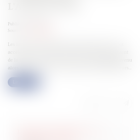
L'AGRICULTURE
Publié le :
20/10/2022
Source :
www.lesechos.fr
Les levées de fonds dans l'innovation agricole se sont
accélérées cette année, signe d'un nouvel engouement
de la finance pour le secteur. Un bol d'oxygène bienvenu
alors que le contexte est très dur pour les agriculteurs...
Lire la suite
L’aide « gaz et électricité » est
prolongée et élargie