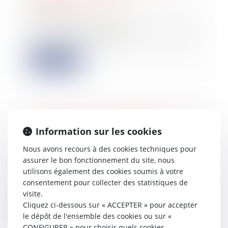
19/10/2022
Comme annoncé par le
gouvernement, l’aide aux entreprises
grandes consommatri...
Lire la suite
Assurance DO avant réception : mise
Information sur les cookies
en demeure de l’entreprise par le
maître de l’ouvrage lui-même
Nous avons recours à des cookies techniques pour
19/10/2022
assurer le bon fonctionnement du site, nous
Sauf exception, la mise en œuvre de
utilisons également des cookies soumis à votre
l’assurance DO avant réception
consentement pour collecter des statistiques de
requiert l...
visite.
Cliquez ci-dessous sur « ACCEPTER » pour accepter
Lire la suite
le dépôt de l'ensemble des cookies ou sur «
CONFIGURER » pour choisir quels cookies