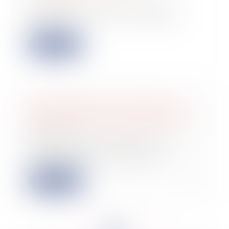
Le Conseil d'Etat juge qu'en cas
d'activité occulte le contribuable
dispose d...
Lire la suite
Responsabilité pour insuffisance
d’actif : critère d’une action abusive
18/10/2022
L’action en responsabilité pour
insuffisance d’actif engagée à
l’encontre d’u...
Lire la suite