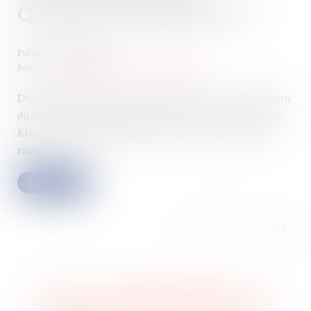
QUELLES DIFFÉRENCES ?
Publié le :
16/06/2026
Source :
entreprendre.service-public.gouv.fr
Depuis l’effectivité de la loi Pacte en 2023 et la création
du RNE, les documents de référence que sont l’extrait
Kbis et l’attestation RNE peuvent être confondus en
raison ...
Lire la suite
Fondation de famille assimilée à un
trust : la capacité contributive justifie