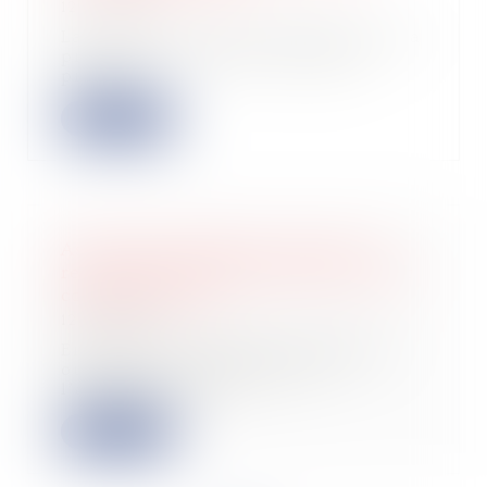
12/06/2026
La Cour de cassation rappelle que la
procédure de visite et de saisie
prévue...
Lire la suite
Assurance dommages-ouvrage : la
responsabilité contractuelle de droit
commun écartée
12/06/2026
En matière d’assurance dommages-
ouvrage, les obligations de
l’assureur et les...
Lire la suite