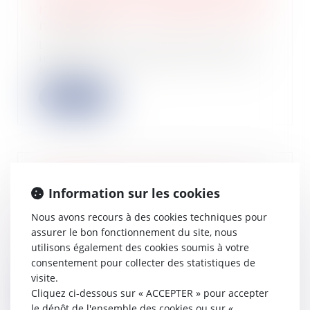
l’imposition de l’ensemble des actifs
17/06/2026
La Cour de cassation confirme une
interprétation exigeante de l’article
885 G...
Lire la suite
Logement décent : distinction entre
Information sur les cookies
exécution forcée et action
indemnitaire
Nous avons recours à des cookies techniques pour
16/06/2026
assurer le bon fonctionnement du site, nous
Le locataire d’un logement indécent
utilisons également des cookies soumis à votre
peut exiger du bailleur la réalisation
consentement pour collecter des statistiques de
de...
visite.
Cliquez ci-dessous sur « ACCEPTER » pour accepter
Lire la suite
le dépôt de l'ensemble des cookies ou sur «