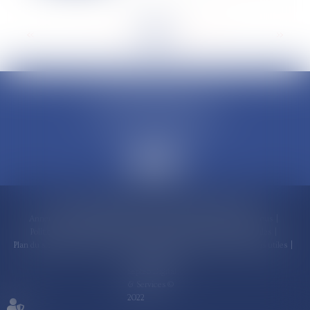
<<
<
...
5
6
7
8
9
10
11
...
>
>>
CLAUDINE PORTEL AVOCAT
50 rue Schoelcher
97200 FORT-DE-FRANCE
Accueil
Compétences
Cabinet
Claudine PORTEL
Annonces immobilières
Honoraires
Actualités
Contactez-nous
Politique de cookies
Politique de confidentialité
Mentions légales
Plan du site
RDV en ligne
Espace client
Paiement en ligne
Liens utiles
Articles
Septeo Digital
& Services ©
2022