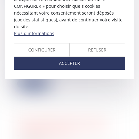
CONFIGURER » pour choisir quels cookies
nécessitant votre consentement seront déposés
(cookies statistiques), avant de continuer votre visite
du site.
SASU à l’IR : application des
Plus d'informations
prélèvements sociaux sur les revenus
du patrimoine dans certains cas
CONFIGURER
REFUSER
15/06/2026
Partons du contexte. L’on sait qu’une
ACCEPTER
SAS est par principe passible de
l’impô...
Lire la suite
Visite domiciliaire fiscale : seule
l’ordonnance doit être notifiée à
l’occupant des lieux