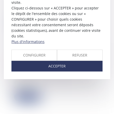
visite.
L’article 13 de la Convention fiscale
Cliquez ci-dessous sur « ACCEPTER » pour accepter
modèle OCDE octroie un droit non
le dépôt de l'ensemble des cookies ou sur «
exclus...
CONFIGURER » pour choisir quels cookies
Lire la suite
nécessitant votre consentement seront déposés
(cookies statistiques), avant de continuer votre visite
du site.
Plus d'informations
Carry-back : l'utilisation d'un
CONFIGURER
REFUSER
excédent de crédit d'impôt recherche
diminue la base d'imputation
ACCEPTER
27/04/2022
Par une décision inédite, le Conseil
d'Etat juge que les bénéfices ayant
donn...
Lire la suite