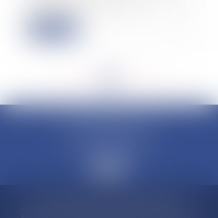
de France Évelyne Renaud-
Garabedian vi...
Lire la suite
<<
<
...
194
195
196
197
198
199
200
...
>
>>
CLAUDINE PORTEL AVOCAT
50 rue Schoelcher
97200 FORT-DE-FRANCE
Accueil
Compétences
Cabinet
Claudine PORTEL
Annonces immobilières
Honoraires
Actualités
Contactez-nous
Politique de cookies
Politique de confidentialité
Mentions légales