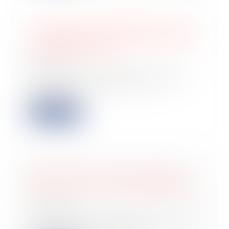
La mention de la majorité au lieu de
l’unanimité dans le PV d’AG ne rend
pas nulle la décision
27/04/2022
Le procès-verbal qui énonce que la
résolution a été adoptée « à la
majorité d...
Lire la suite
Baisse du taux du droit de partage
sur les divorces : quid des licitations
?
26/04/2022
La sénatrice des Français établis hors