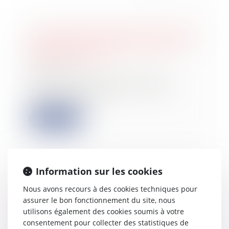
L’assureur DO ne peut plus contester
son offre d’indemnisation après le
délai de 90 jours
28/04/2022
Au terme du délai de 90 jours
imposé pour formuler une offre
d’indemnisation,...
Lire la suite
Information sur les cookies
Gains en capital : en l'absence
Nous avons recours à des cookies techniques pour
d'imposition exclusive dans l'état de
assurer le bon fonctionnement du site, nous
la source, l’état de résidence dispose
utilisons également des cookies soumis à votre
de son droit résiduel de taxation
consentement pour collecter des statistiques de
27/04/2022