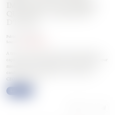
IMPULSION DE GOSHABA
QUI LÈVE 3,5 MILLIONS
D'EUROS
Publié le :
28/04/2022
Source :
www.rhmatin.com
A travers son fonds corporate, Orange entre dans le
capital de Goshaba qui développe une plateforme pour
mieux évaluer les compétences transversales des
candidats ou des collaborateurs. Le point avec le
CEO Djamil Kemal.
Lire la suite