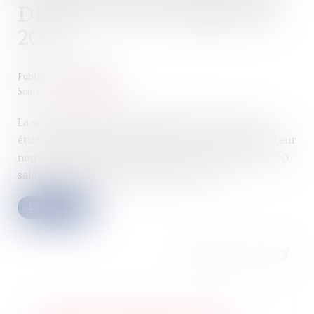
DE 20% AU 3E TRIMESTRE
2024
Publié le :
31/10/2024
Source :
www.legifiscal.fr
La société Altares a publié ce mardi 15 octobre son
étude les défaillances d’entreprises au 3e trimestre. Leur
nombre est en hausse de 20% et les PME de plus de 50
salariés sont particulièrement touchées...
Lire la suite