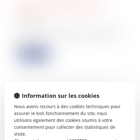
Taxe sur les logements vacants -
Risquez-vous de la payer cette
année ?
31/10/2024
La redéfinition des zones tendues du
territoire va entraîner une explosion
du...
Lire la suite
Travaux confiés ultérieurement au
Information sur les cookies
sous-traitant partiellement
cautionnés et opposabilité de la
Nous avons recours à des cookies techniques pour
cession de créances envers le maître
assurer le bon fonctionnement du site, nous
d’ouvrage
utilisons également des cookies soumis à votre
30/10/2024
consentement pour collecter des statistiques de
visite.
Il résulte des articles 13-1 et 14 de la
loi n°75-1334 du 31 décembre 1975