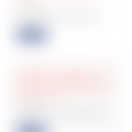
30/10/2024
L’administration fiscale vient de
préciser dans un rescrit que les
rémunérati...
Lire la suite
Transposition de la directive Women
on Boards dans la législation
française : vers un meilleur équilibre
entre les femmes et les hommes dans
les sociétés cotées
29/10/2024
L’Ordonnance du 15 octobre 2024
transpose dans le droit français une
directiv...