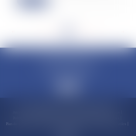
Lire la suite
<<
<
...
61
62
63
64
65
66
67
...
>
>>
CLAUDINE PORTEL AVOCAT
50 rue Schoelcher
97200 FORT-DE-FRANCE
Accueil
Compétences
Cabinet
Claudine PORTEL
Annonces immobilières
Honoraires
Actualités
Contactez-nous
Politique de cookies
Politique de confidentialité
Mentions légales
Plan du site
RDV en ligne
Espace client
Paiement en ligne
Liens utiles
Articles
Septeo Digital