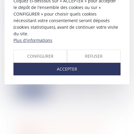
Cliquez ci-dessous sur « ACCEPTER » pour accepter
re...
le dépôt de l'ensemble des cookies ou sur «
CONFIGURER » pour choisir quels cookies
Lire la suite
nécessitant votre consentement seront déposés
(cookies statistiques), avant de continuer votre visite
du site.
Plus d'informations
Parlez-vous «levées de fonds ?
CONFIGURER
REFUSER
30/10/2024
La levée de fonds est une étape clé
ACCEPTER
pour de nombreux entrepreneurs,
mais elle...
Lire la suite
CIR : prise en compte du portage
salarial