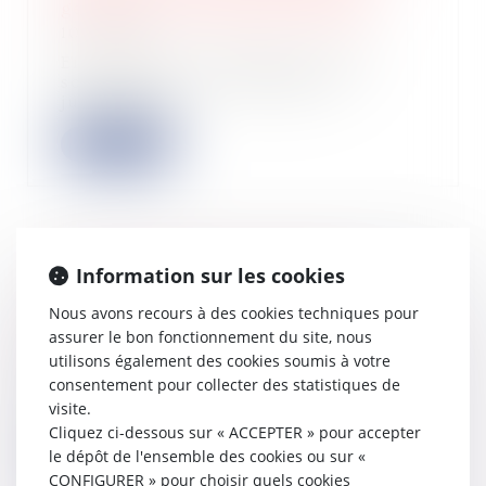
gestion et l’interdiction de gérer
10/01/2025
En l’espèce, le liquidateur d’une
société placée en liquidation
judiciaire av...
Lire la suite
Information sur les cookies
Vente immobilière et droit de
rétractation : quand chaque jour
Nous avons recours à des cookies techniques pour
compte
assurer le bon fonctionnement du site, nous
10/01/2025
utilisons également des cookies soumis à votre
Dans le cadre d’une construction,
consentement pour collecter des statistiques de
l’article L 271-1 du Code de la
visite.
constructio...
Cliquez ci-dessous sur « ACCEPTER » pour accepter
le dépôt de l'ensemble des cookies ou sur «
Lire la suite
CONFIGURER » pour choisir quels cookies