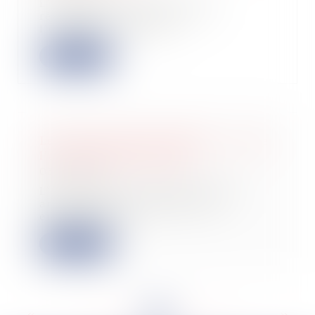
L’administration fiscale s’est
récemment prononcée sur
l’éligibilité au crédi...
Lire la suite
Les amortissements différés – cas de
l’amortissement linéaire
03/01/2025
L’oubli dans la constatation des
amortissements différés peut
entraîner des r...
Lire la suite