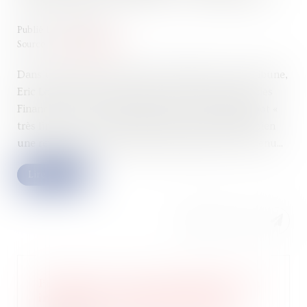
Publié le :
08/01/2025
Source :
www.legifiscal.fr
Dans une interview publiée ce dimanche par la Tribune,
Eric Lombard, nouveau ministre de l’Économie et des
Finances s’est exprimé en faveur de hausses d’impôt «
très limitées ». Le prochain budget comprendrait bien
une revalorisation du barème de l'impôt sur le revenu...
Lire la suite
Précisions sur la responsabilité pour
insuffisance d’actif, la faute de