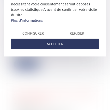
nécessitant votre consentement seront déposés
(cookies statistiques), avant de continuer votre visite
du site.
Plus d'informations
Dépôt des formalités d’entreprises
en cas de difficulté grave : nouvelles
dispositions
CONFIGURER
REFUSER
08/01/2025
ACCEPTER
L’arrêté du 20 décembre 2024, pris
en application de l’article R 123-15
du Co...
Lire la suite
Crédit d’impôt recherche et armateur
taxé au tonnage
06/01/2025