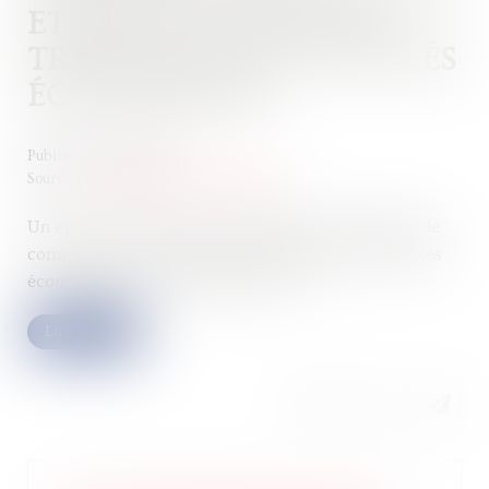
ET INSTAURATION DES
TRIBUNAUX DES ACTIVITÉS
ÉCONOMIQUES
Publié le :
26/07/2024
Source :
entreprendre.service-public.fr
Un arrêté du 5 juillet 2024 désigne les 12 tribunaux de
commerce qui deviendront des tribunaux des activités
économiques dès le 1er janvier 2025...
Lire la suite