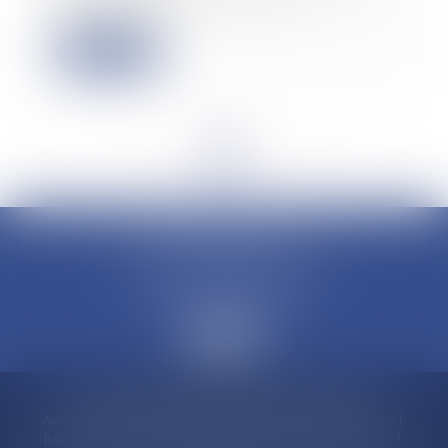
appartemen...
Lire la suite
<<
<
...
73
74
75
76
77
78
79
...
>
>>
CLAUDINE PORTEL AVOCAT
50 rue Schoelcher
97200 FORT-DE-FRANCE
Accueil
Compétences
Cabinet
Claudine PORTEL
Annonces immobilières
Honoraires
Actualités
Contactez-nous
Politique de cookies
Politique de confidentialité
Mentions légales