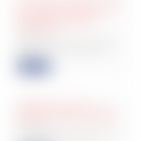
Les modalités de séquestre sont sans
effet sur le point de départ du délai
de prescription de l’action en
récupération de l’indemnité
d’immobilisation
30/07/2024
L’article 2224 du Code civil dispose
que les actions personnelles ou
mobilièr...
Lire la suite
Exonération de plus-value
immobilière au titre de la résidence
principale : et délai d'inoccupation
25/07/2024
Le 7 juin 2017, M. B. a cédé, au prix
de 2,25 millions d'euros, un