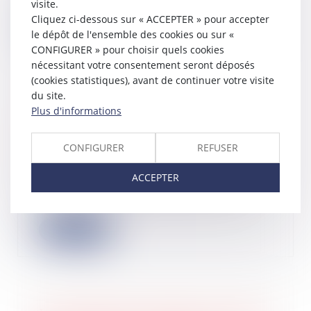
202...
visite.
Cliquez ci-dessous sur « ACCEPTER » pour accepter
Lire la suite
le dépôt de l'ensemble des cookies ou sur «
CONFIGURER » pour choisir quels cookies
nécessitant votre consentement seront déposés
(cookies statistiques), avant de continuer votre visite
du site.
Plus d'informations
Cumul d’indemnités pour réparer le
dommage causé par l’expropriation à
un locataire commercial
CONFIGURER
REFUSER
30/07/2024
ACCEPTER
Par suite de l’expropriation à son
profit de parcelles louées à une
société e...
Lire la suite