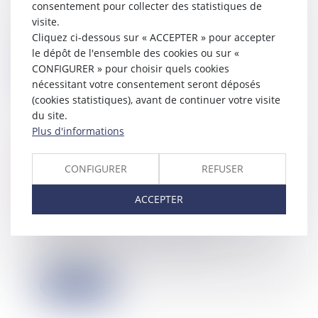
consentement pour collecter des statistiques de
Les statuts constituent le socle
visite.
d’une société et régissent chaque
Cliquez ci-dessous sur « ACCEPTER » pour accepter
aspect de...
le dépôt de l'ensemble des cookies ou sur «
Lire la suite
CONFIGURER » pour choisir quels cookies
nécessitant votre consentement seront déposés
(cookies statistiques), avant de continuer votre visite
du site.
Plus d'informations
Liquidation judiciaire : le paiement
effectué après le jugement
CONFIGURER
REFUSER
d’ouverture est inopposable à la
procédure !
ACCEPTER
01/08/2025
La liquidation judiciaire emporte le
dessaisissement des biens du
débiteur. I...
Lire la suite