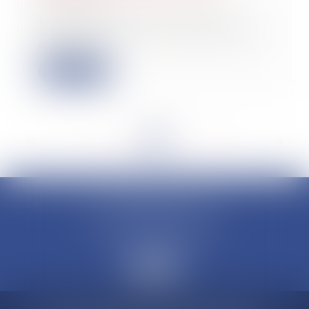
30/07/2025
La modification de cette niche
fiscale, voulue par le gouvernement
dans son p...
Lire la suite
<<
<
...
17
18
19
20
21
22
23
...
>
>>
CLAUDINE PORTEL AVOCAT
50 rue Schoelcher
97200 FORT-DE-FRANCE