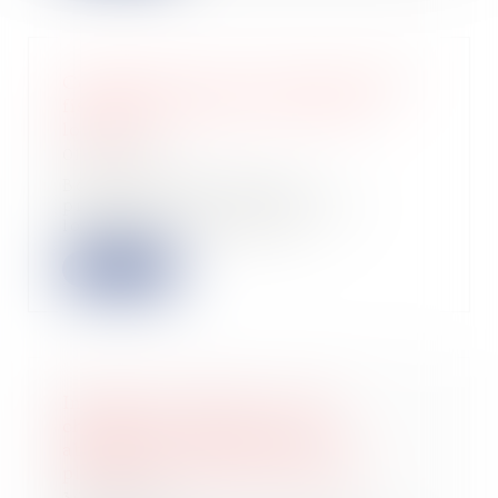
Connaissez-vous ce nouveau statut
fiscal pour booster vos revenus
locatifs ?
01/08/2025
Bonne nouvelle pour les
propriétaires qui louent leurs
logements : un nouveau...
Lire la suite
Impôts des retraités : ce que
changerait le passage d'un
abattement fiscal de 10% à un
plafond de 2 000 euros par an