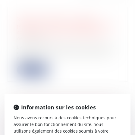
Réduction d’impôt « Coluche » :
précisions sur les organismes luttant
contre les violences domestiques
06/08/2025
Les versements effectués jusqu’au 31
décembre 2026 par des particuliers
au pr...
Lire la suite
Une décision prise à la majorité des
Information sur les cookies
associés ne saurait valablement se
Nous avons recours à des cookies techniques pour
substituer aux règles imposées par
assurer le bon fonctionnement du site, nous
les statuts
utilisons également des cookies soumis à votre
05/08/2025