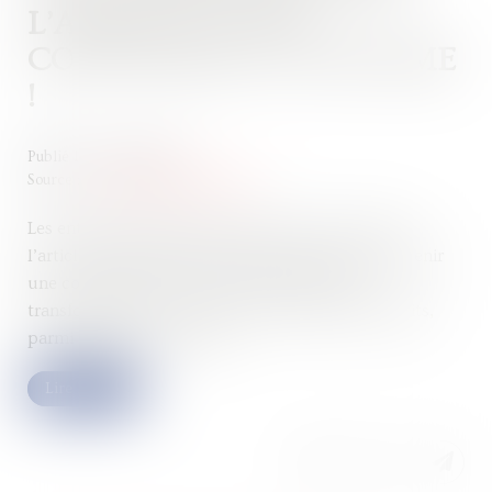
L’ABSENCE D’UNE
COMPTABILITÉ CONFORME
!
Publié le :
04/08/2025
Source :
www.lemag-juridique.com
Les entrepositaires agréés sont tenus, en vertu de
l’article 302 G III du Code général des impôts de tenir
une comptabilité matières des productions,
transformations, stocks et mouvements de produits,
parmi lesquels les alcools...
Lire la suite