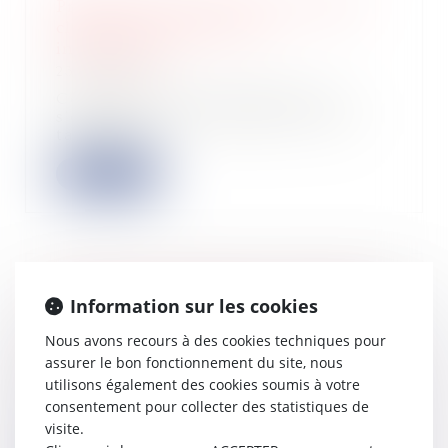
Première levée de fonds : 10 points
clés pour convaincre les
investisseurs
23/05/2025
Convaincre des investisseurs de
s'engager dans un premier tour de
table est u...
Lire la suite
Rénovation énergétique : l'UFC-Que
Information sur les cookies
Choisir demande un guichet unique
pour toutes les aides
Nous avons recours à des cookies techniques pour
23/05/2025
assurer le bon fonctionnement du site, nous
utilisons également des cookies soumis à votre
L'association UFC-Que Choisir
dénonce « l'échec » des dispositifs
consentement pour collecter des statistiques de
actuels d'a...
visite.