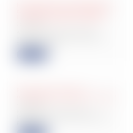
Ni licenciement sans administrateur,
ni paiement de créance antérieure :
la procédure collective s’impose !
23/05/2025
À l’occasion d’un contentieux
opposant un salarié à son ancien
employeur plac...
Lire la suite
Préavis locatif : refuser un
recommandé ne bloque pas le congé !
21/05/2025
En matière de location d’un
logement vide à usage d’habitation
principale, le...