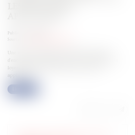
LES SANCTIONS
APPLICABLES
Publié le :
21/05/2025
Source :
www.editions-legislatives.fr
Une réponse ministérielle récapitule les moyens
d'encourager et de faire respecter l'encadrement des
loyers des logements dans les zones où il est
applicable...
Lire la suite