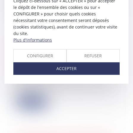
Cliquez ci-dessous sur « ACCEPTER » pour accepter
Lire la suite
le dépôt de l'ensemble des cookies ou sur «
CONFIGURER » pour choisir quels cookies
nécessitant votre consentement seront déposés
(cookies statistiques), avant de continuer votre visite
du site.
Exonération des droits de mutation :
Plus d'informations
l’acquéreur doit justifier de
l’exécution des travaux à l’expiration
CONFIGURER
REFUSER
du délai d’engagement de
construction !
ACCEPTER
23/05/2025
Selon l’article 691 bis du Code
général des impôts, les actes portant
acquisi...
Lire la suite