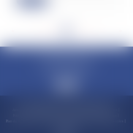
Lire la suite
<<
<
...
29
30
31
32
33
34
35
...
>
>>
CLAUDINE PORTEL AVOCAT
50 rue Schoelcher
97200 FORT-DE-FRANCE
Accueil
Compétences
Cabinet
Claudine PORTEL
Annonces immobilières
Honoraires
Actualités
Contactez-nous
Politique de cookies
Politique de confidentialité
Mentions légales
Plan du site
RDV en ligne
Espace client
Paiement en ligne
Liens utiles
Articles
Septeo Digital