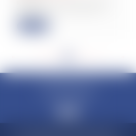
Récemment, la Troisième Chambre
civile de la Cour de cassation a
affirmé que...
Lire la suite
<<
<
...
126
127
128
129
130
131
132
...
>
>>
CLAUDINE PORTEL AVOCAT
50 rue Schoelcher
97200 FORT-DE-FRANCE
Accueil
Compétences
Cabinet
Claudine PORTEL