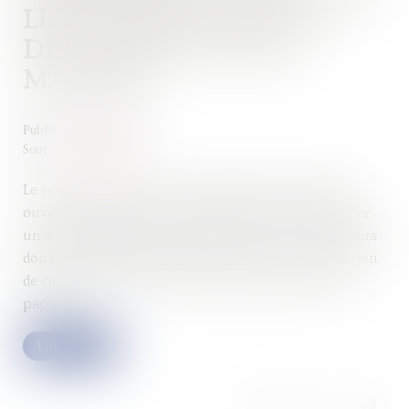
LIGNE PERMETTANT DE
DÉCLARER LES DONS
MANUELS
Publié le :
01/08/2023
Source :
www.efl.fr
Le service de déclaration en ligne des dons manuels,
ouvert depuis deux ans, permet désormais de déclarer
un don manuel même lorsqu’il existe une ou plusieurs
donations antérieures de moins de 15 ans (à l’exception
de celles qui ont été taxées et déclarées au format
papier)…
Lire la suite