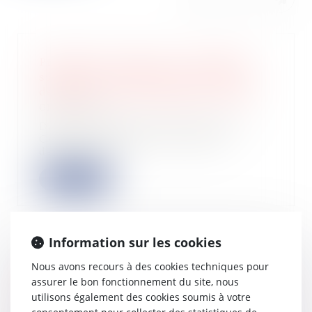
Promesse de vente avec condition
suspensive pendante au jour de la
délivrance d’un congé pour vendre
01/08/2023
Dans une affaire portée devant la
Cour de cassation le 6 juillet
dernier, les...
Lire la suite
Information sur les cookies
Gérant de SARL ancien salarié d’une
Nous avons recours à des cookies techniques pour
société concurrente : cumul de
assurer le bon fonctionnement du site, nous
réparation entre détournement de
utilisons également des cookies soumis à votre
clientèle et rupture brutale des