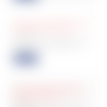
Une entreprise individuelle peut-elle
réaliser une levée de fonds ?
26/07/2023
Pour toutes les entreprises, surtout
celles naissantes, le besoin de
ressourc...
Lire la suite
Le maître d’ouvrage ne doit pas
vérifier la date de délivrance de la
garantie de paiement
26/07/2023