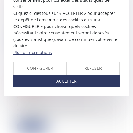
consentement pour collecter des statistiques de
relations commerciales
visite.
01/08/2023
Cliquez ci-dessous sur « ACCEPTER » pour accepter
Pour la Cour de cassation, le gérant
le dépôt de l'ensemble des cookies ou sur «
d’une Société à Responsabilité
CONFIGURER » pour choisir quels cookies
Limitée (...
nécessitant votre consentement seront déposés
(cookies statistiques), avant de continuer votre visite
Lire la suite
du site.
Plus d'informations
CONFIGURER
REFUSER
Les différences d'imposition sur les
ACCEPTER
bénéfices entre PME et grandes
entreprises
26/07/2023
Le Conseil des prélèvements
obligatoires publie ce jour une étude
sur les dif...
Lire la suite