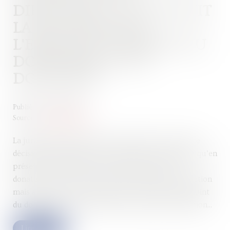
DIRECTION : LA COUR SUIT
LA DOCTRINE SUR
L'EXERCICE CONJOINT DU
DONATAIRE ET DU
DONATEUR
Publié le :
05/04/2022
Source :
fiscalonline.com
La juridiction judiciaire vient de rendre une nouvelle
décision par laquelle non seulement elle confirme qu’en
présence d’un Pacte Dutreil «réputé acquis», le
donateur ne peut pas exercer les fonctions de direction
mais aussi que rien ne s’oppose à un exercice conjoint
du donataire et du donateur des fonctions de direction...
Lire la suite