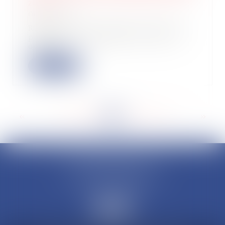
zone
06/04/2022
Rappelons que l’article 35 de la LF
pour 2022 a supprimé l’article 44
octies...
Lire la suite
<<
<
...
198
199
200
201
202
203
204
...
>
>>
CLAUDINE PORTEL AVOCAT
50 rue Schoelcher
97200 FORT-DE-FRANCE