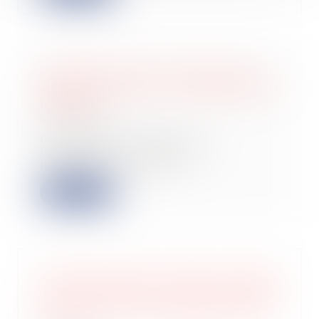
Celui qui invoque le caractère non
apparent d’un vice à la réception doit
le prouver
06/04/2022
Le maître de l’ouvrage ou
l’acquéreur, qui agit sur le
fondement de l’article...
Lire la suite
Activité de négoce en ZFU : le régime
d'exonération peut s'appliquer même
si les biens ne transitent pas dans la