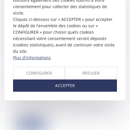
utilisons également des cookies soumis à votre
choisir pour financer sa croissance ?
consentement pour collecter des statistiques de
06/04/2022
visite.
Cliquez ci-dessous sur « ACCEPTER » pour accepter
Internationalisation, innovation,
déploiement commercial,
le dépôt de l'ensemble des cookies ou sur «
recrutements... Tou...
CONFIGURER » pour choisir quels cookies
nécessitant votre consentement seront déposés
Lire la suite
(cookies statistiques), avant de continuer votre visite
du site.
Plus d'informations
CONFIGURER
REFUSER
Modalités de communication
d'informations par l'Urssaf à
ACCEPTER
l'administration fiscale
06/04/2022
Le Gouvernement vient de publier un
décret qui définit les modalités de la
tr...
Lire la suite