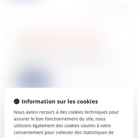
Les acquisitions et les levées de
fonds en chute pour la Fintech
18/10/2023
L’année 2023 s’annonce difficile
pour les fintechs, qui n’ont pu lever
que 23...
Lire la suite
Information sur les cookies
Nous avons recours à des cookies techniques pour
Chemin communal et prescription
assurer le bon fonctionnement du site, nous
acquisitive d’une servitude de
utilisons également des cookies soumis à votre
passage non équivoque
consentement pour collecter des statistiques de
18/10/2023