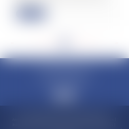
TMO de m...
Lire la suite
<<
<
...
114
115
116
117
118
119
120
...
>
>>
CLAUDINE PORTEL AVOCAT
50 rue Schoelcher
97200 FORT-DE-FRANCE
Accueil
Compétences
Cabinet
Claudine PORTEL
Annonces immobilières
Honoraires
Actualités
Contactez-nous
Politique de cookies
Politique de confidentialité
Mentions légales