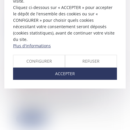
visite.
Cliquez ci-dessous sur « ACCEPTER » pour accepter
Soutenant que leurs parcelles
étaient enclavées, des particuliers
le dépôt de l'ensemble des cookies ou sur «
avaient ass...
CONFIGURER » pour choisir quels cookies
nécessitant votre consentement seront déposés
Lire la suite
(cookies statistiques), avant de continuer votre visite
du site.
Plus d'informations
CONFIGURER
REFUSER
Compétence des sociétés de gestion
de fonds de placement en matière
ACCEPTER
d'action ut singuli au nom des
porteurs de parts
17/10/2023
Une société en commandite par
actions (SCA) a pour associé
commandité et géra...
Lire la suite