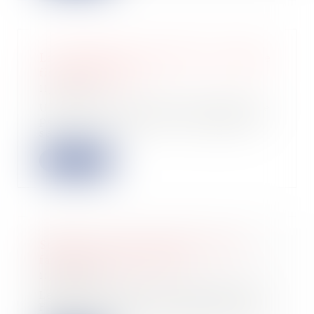
La modification possible d'un régime
fiscal de faveur ?
11/10/2023
Un régime fiscal incitatif temporaire
peut être modifié par le législateur
sa...
Lire la suite
Startups et levée de fonds : quels
facteurs clés de succès ?
11/10/2023
Le pôle innovation du Groupe TGS
France a chargé le cabinet d'études