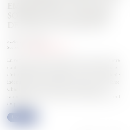
EMPIÉTEMENT N’EST PAS
SOUMIS À UN CONTRÔLE
DE PROPORTIONNALITÉ
Publié le :
18/10/2023
Source :
www.lemag-juridique.com
En vertu de l’article 545 du Code civil, nul ne peut être
contraint de céder sa propriété, si ce n’est pour cause
d’utilité publique, et moyennant une juste et préalable
indemnité. Sur le fondement de cet article, la Troisième
Chambre civile de la Cour de cassation vient de
rappeler le droit du propriétaire à la démolition de tout
empiétement...
Lire la suite