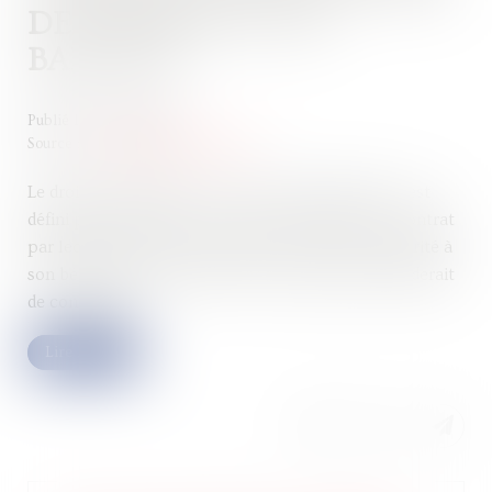
DE PRENEUR ET DE
BAILLEUR
Publié le :
21/08/2024
Source :
www.lemag-juridique.com
Le droit de préférence ou « pacte de préférence » est
défini par l’article 1123 du Code civil comme un contrat
par lequel une partie s’engage à proposer en priorité à
son bénéficiaire de traiter avec lui lorsqu’elle déciderait
de contracter...
Lire la suite