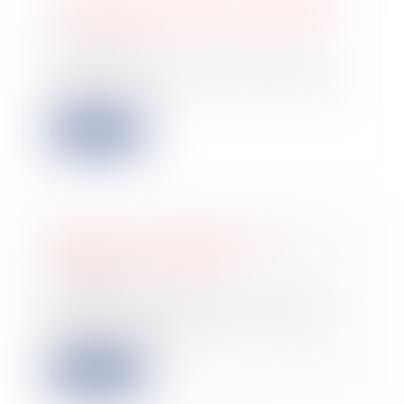
est reconduit jusqu’en juillet 2025
20/08/2024
L'encadrement de l'évolution des
loyers s'applique dans les communes
situées...
Lire la suite
Entreprises multinationales : la
BDESE est à compléter
07/08/2024
Le décret 2024-690 du 5-7-2024 a
prévu qu’à compter du 7-7-2024,
certaines en...
Lire la suite