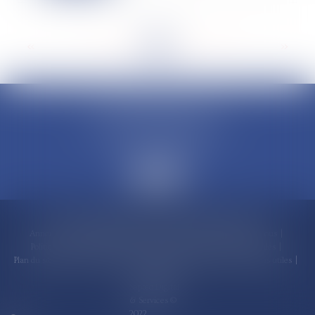
<<
<
...
72
73
74
75
76
77
78
...
>
>>
CLAUDINE PORTEL AVOCAT
50 rue Schoelcher
97200 FORT-DE-FRANCE
Accueil
Compétences
Cabinet
Claudine PORTEL
Annonces immobilières
Honoraires
Actualités
Contactez-nous
Politique de cookies
Politique de confidentialité
Mentions légales
Plan du site
RDV en ligne
Espace client
Paiement en ligne
Liens utiles
Articles
Septeo Digital
& Services ©
2022