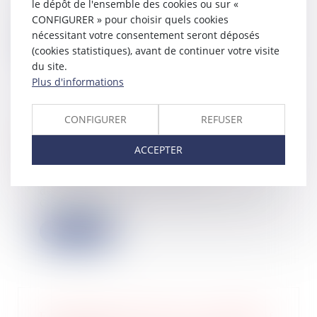
développe une plateforme qui réunit
le dépôt de l'ensemble des cookies ou sur «
plusieurs a...
CONFIGURER » pour choisir quels cookies
nécessitant votre consentement seront déposés
Lire la suite
(cookies statistiques), avant de continuer votre visite
du site.
Plus d'informations
CONFIGURER
REFUSER
Impôts : Le service de correction des
déclarations de revenus est ouvert
ACCEPTER
20/08/2024
Le service de correction des
déclarations de revenus, est ouvert.
Cette année...
Lire la suite
Encadrement des loyers : le dispositif