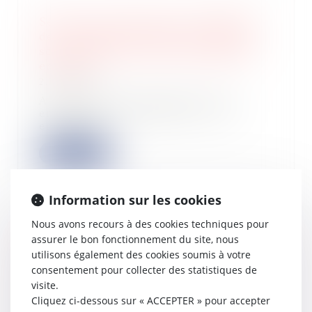
Services à la personne : la dispense
de la condition d'activité exclusive
sera étendue aux micro-entreprises
en 2025
21/08/2024
À partir du 1er janvier 2025, les
entrepreneurs individuels et les
entreprise...
Lire la suite
Information sur les cookies
Nous avons recours à des cookies techniques pour
DevRev lève 100 millions de dollars
assurer le bon fonctionnement du site, nous
pour son logiciel de relation client à
utilisons également des cookies soumis à votre
base d'IA
consentement pour collecter des statistiques de
21/08/2024
visite.
Cliquez ci-dessous sur « ACCEPTER » pour accepter
La start-up américaine DevRev