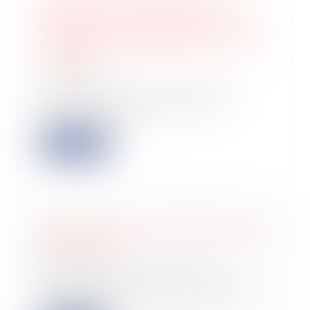
assignation aux fins de faire établir
la preuve d’un empiétement
interrompt le délai de la prescription
acquisitive
12/07/2023
La demande en justice, même en
référé, interrompt le délai de
prescription ai...
Lire la suite
Précisions sur la caractérisation d’un
abus d’égalité
12/07/2023
Il est parfois difficile pour un
associé d’aligner ses intérêts avec
ceux de...