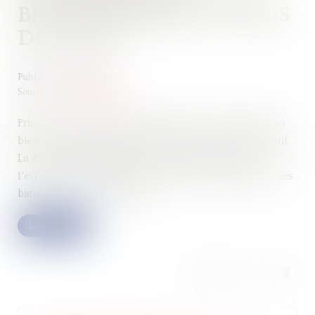
BIEN IMMOBILIER, ET ABUS
DE DROIT ?
Publié le :
13/07/2023
Source :
www.legifiscal.fr
Principe de la donation démembrée : La propriété d’un
bien est composée de la nue-propriété, et de l’usufruit.
La donation démembrée est souvent utilisée dans
l’esprit d’une transmission préparée et anticipée, de ses
biens à son ou ses enfants...
Lire la suite