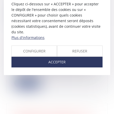
connaissance de la Cour de cassation
Cliquez ci-dessous sur « ACCEPTER » pour accepter
le 6 juille...
le dépôt de l'ensemble des cookies ou sur «
CONFIGURER » pour choisir quels cookies
Lire la suite
nécessitant votre consentement seront déposés
(cookies statistiques), avant de continuer votre visite
du site.
Plus d'informations
Du monopole du liquidateur
CONFIGURER
REFUSER
judiciaire
14/07/2023
ACCEPTER
En principe, l’ouverture d’une
procédure de liquidation judiciaire
emporte le...
Lire la suite
Revendication de propriété : une