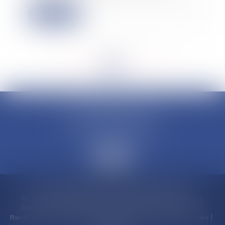
Lire la suite
<<
<
...
128
129
130
131
132
133
134
...
>
>>
CLAUDINE PORTEL AVOCAT
50 rue Schoelcher
97200 FORT-DE-FRANCE
Accueil
Compétences
Cabinet
Claudine PORTEL
Annonces immobilières
Honoraires
Actualités
Contactez-nous
Politique de cookies
Politique de confidentialité
Mentions légales
Plan du site
RDV en ligne
Espace client
Paiement en ligne
Liens utiles