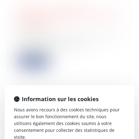
Précisions sur le défaut de
désignation régulière du commissaire
aux comptes
19/07/2023
En application de l’article L. 820-3-1
du Code de commerce, les
délibérations...
Lire la suite
Information sur les cookies
Consignation du loyer : le juge doit
rechercher si le trouble rend le bien
Nous avons recours à des cookies techniques pour
loué impropre à l’usage auquel il est
assurer le bon fonctionnement du site, nous
destiné
utilisons également des cookies soumis à votre
18/07/2023
consentement pour collecter des statistiques de
Dans une affaire portée à la
visite.