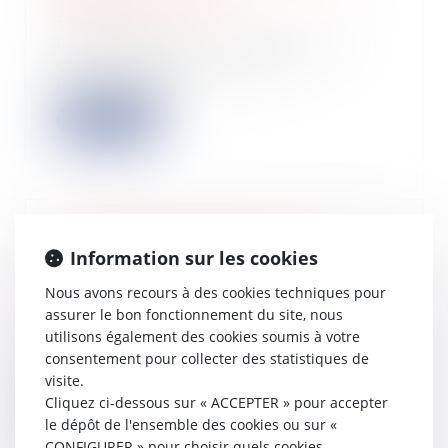
24/11/2022
La cour d’appel de Versailles qui
constate qu’à la date de la
publication du...
Lire la suite
Conditions d’application de la
Information sur les cookies
garantie décennale aux panneaux
photovoltaïques
Nous avons recours à des cookies techniques pour
23/11/2022
assurer le bon fonctionnement du site, nous
Les panneaux photovoltaïques qui
utilisons également des cookies soumis à votre
participent à la réalisation de
consentement pour collecter des statistiques de
l’ouvrage de...
visite.
Cliquez ci-dessous sur « ACCEPTER » pour accepter
Lire la suite
le dépôt de l'ensemble des cookies ou sur «
CONFIGURER » pour choisir quels cookies