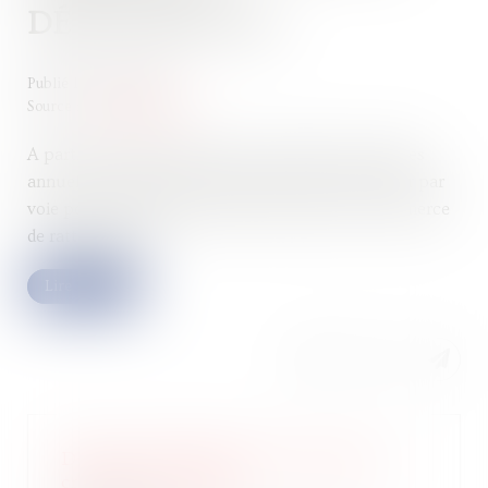
DÉMATÉRIALISE
Publié le :
23/11/2022
Source :
www.legifiscal.fr
A partir de l’année prochaine, le dépôt des comptes
annuels des entreprises ne pourra plus s’effectuer par
voie postale auprès du greffe du tribunal de commerce
de rattachement...
Lire la suite
Délai de déclaration de créance et
créancier étranger