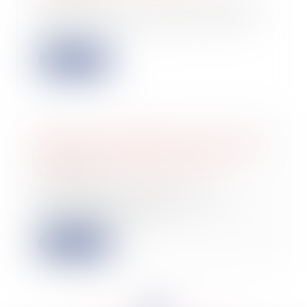
L'administration est tenue d'informer
le contribuable lorsqu'elle utilise
des...
Lire la suite
Répartition inégalitaire des résultats
dans une société de personnes
22/11/2022
Le Conseil d’Etat vient de
s’intéresser de nouveau à cette
problématique, cel...
Lire la suite