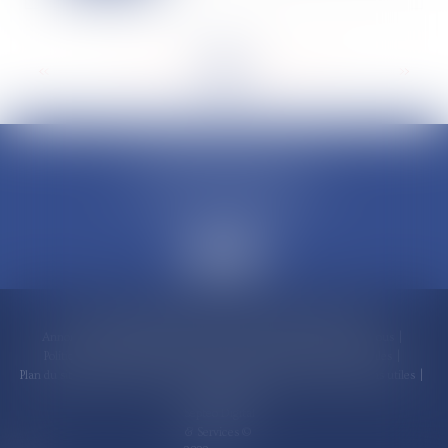
<<
<
...
56
57
58
59
60
61
62
...
>
>>
CLAUDINE PORTEL AVOCAT
50 rue Schoelcher
97200 FORT-DE-FRANCE
Accueil
Compétences
Cabinet
Claudine PORTEL
Annonces immobilières
Honoraires
Actualités
Contactez-nous
Politique de cookies
Politique de confidentialité
Mentions légales
Plan du site
RDV en ligne
Espace client
Paiement en ligne
Liens utiles
Articles
Septeo Digital
& Services ©