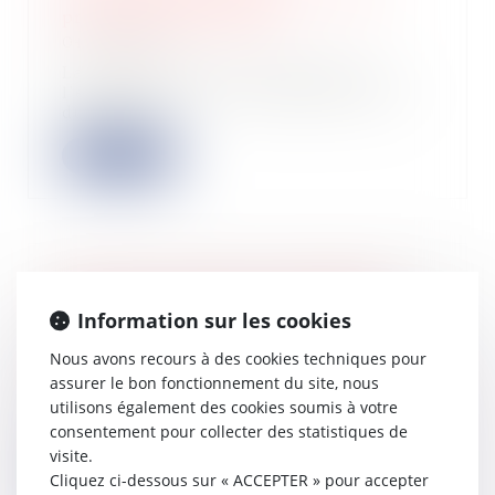
professionnel français
04/12/2024
La commission de la culture, de
l'éducation, de la communication et
du sport...
Lire la suite
PLF 2025 : plusieurs amendements
adoptés au profit de la réduction
Information sur les cookies
d’impôt pour les dons
Nous avons recours à des cookies techniques pour
03/12/2024
assurer le bon fonctionnement du site, nous
Les sénateurs ont adopté ce 26
utilisons également des cookies soumis à votre
novembre plusieurs amendements en
consentement pour collecter des statistiques de
faveur de la...
visite.
Lire la suite
Cliquez ci-dessous sur « ACCEPTER » pour accepter