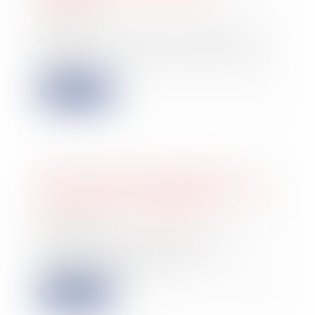
fonction
28/11/2024
Le 3 août 2017, M. B. a vendu une
maison, en réalisant une plus-value
et a pa...
Lire la suite
SAS et décisions collectives des
associés : les statuts peuvent-ils fixer
le seuil des voix exprimées ?
27/11/2024
Dans une décision rendue le 15
novembre 2024, la Cour de
cassation, réunie en...
Lire la suite