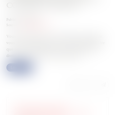
COMMENT RÉAGIR ?
Publié le :
28/11/2024
Source :
www.juritravail.com
Vous êtes en litige avec une entreprise avec laquelle
vous aviez signé un contrat et vous venez d'apprendre
que celle-ci est défaillante. Comment défendre vos
droits ? Quels sont vos moyens d'actions...
Lire la suite
Intervention des fonds
d'investissement dans le football