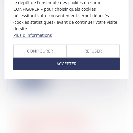
le dépôt de l'ensemble des cookies ou sur «
CONFIGURER » pour choisir quels cookies
nécessitant votre consentement seront déposés
(cookies statistiques), avant de continuer votre visite
du site.
Société d’attribution d’immeubles en
Plus d'informations
jouissance partagée : des conditions
strictes pour le retrait d’un associé
03/12/2024
CONFIGURER
REFUSER
La société d’attribution d’immeubles
en jouissance partagée permet à des
ACCEPTER
asso...
Lire la suite
Plus-value immobilière et
exonération pour remploi, et
occupation d'un logement de