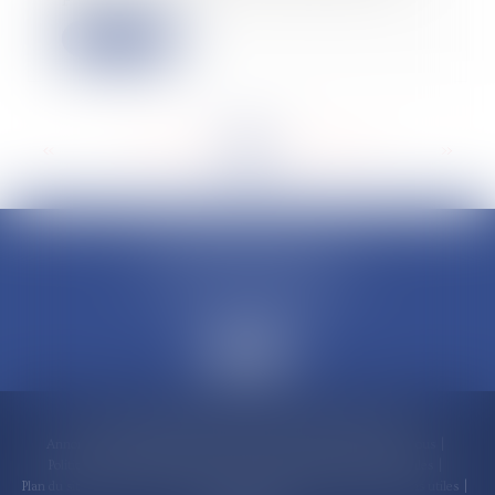
Lire la suite
<<
<
...
190
191
192
193
194
195
196
...
>
>>
CLAUDINE PORTEL AVOCAT
50 rue Schoelcher
97200 FORT-DE-FRANCE
Accueil
Compétences
Cabinet
Claudine PORTEL
Annonces immobilières
Honoraires
Actualités
Contactez-nous
Politique de cookies
Politique de confidentialité
Mentions légales
Plan du site
RDV en ligne
Espace client
Paiement en ligne
Liens utiles