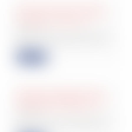
En présence de mérule, l’acheteur
n’a pas de recours s’il a renoncé à
faire réaliser un diagnostic
18/05/2022
L’acheteur professionnel averti lors
de la vente de risques potentiels de
mér...
Lire la suite
Entrepreneurs individuels : Bercy
commente l'allongement des délais
pour opter pour le régime réel
18/05/2022
L’article 7 de la Loi de Finances pour
2022 a allongé les délais d’option
pou...