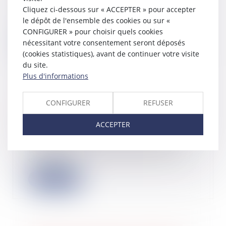
Des salariés saisissent la juridiction
Cliquez ci-dessous sur « ACCEPTER » pour accepter
prud’homale afin de contester leur
le dépôt de l'ensemble des cookies ou sur «
lic...
CONFIGURER » pour choisir quels cookies
nécessitant votre consentement seront déposés
Lire la suite
(cookies statistiques), avant de continuer votre visite
du site.
Plus d'informations
CONFIGURER
REFUSER
Comment lever des fonds auprès des
particuliers sur Crowdcube
ACCEPTER
19/05/2022
Vous êtes client d'une startup ou
utilisateur d'une application qui
enregistr...
Lire la suite