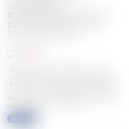
ORGANISMES
BÉNÉFICIAIRES DE DONS
PEUT ÊTRE EFFECTUÉE
JUSQU'À FIN 2022
Publié le :
18/05/2022
Source :
www.efl.fr
Dans le cadre des précisions apportées, sur le site
impots.gouv.fr, sur la nouvelle obligation déclarative
incombant aux organismes bénéficiaires qui délivrent
des reçus fiscaux à leurs donateurs, une prolongation
exceptionnelle jusqu'au 31 décembre 2022 du délai de
déclaration cette année est annoncée.
Lire la suite