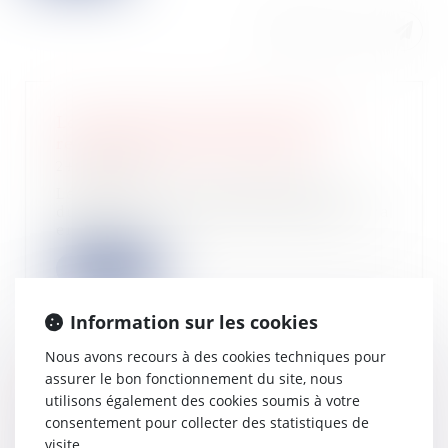
Les Français ne paieront plus la
redevance télé dès la rentrée
24/05/2022
La promesse du candidat Macron
durant la campagne présidentielle va
entrer en...
Lire la suite
Information sur les cookies
Nous avons recours à des cookies techniques pour
assurer le bon fonctionnement du site, nous
Non-respect de l’ordre des
utilisons également des cookies soumis à votre
licenciements : compétence judiciaire
consentement pour collecter des statistiques de
20/05/2022
visite.