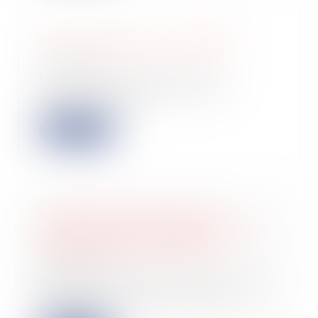
La loi « anti-squat » est publiée
12/09/2023
La loi visant à protéger les
logements contre l’occupation
illicite est publi...
Lire la suite
Un abandon de créance pour
préserver le chiffre d'affaires : une
aide commercial déductible ?
08/09/2023
Sauf exception, les aides autres qu’à
caractère commercial sont par
principe...