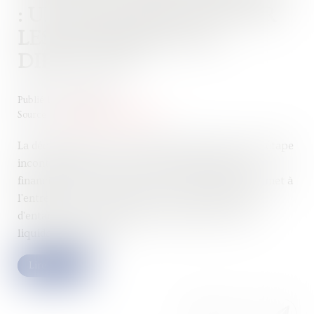
: UN ACTE CRUCIAL POUR
LES ENTREPRISES EN
DIFFICULTÉ
Publié le :
14/09/2023
Source :
www.droits-pharmacie.fr
La déclaration de cessation des paiements est une étape
incontournable pour les entreprises en difficulté
financière. Elle constitue un acte juridique qui permet à
l'entreprise de se protéger face à ses créanciers et
d'entamer une procédure de redressement ou de
liquidation judiciaire...
Lire la suite