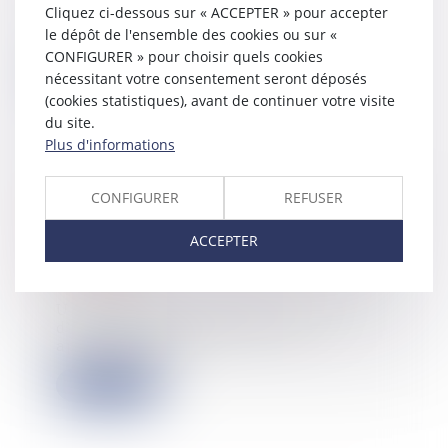
Lors de la cession de contrôle d’une
Cliquez ci-dessous sur « ACCEPTER » pour accepter
société, le cédant est généralement
le dépôt de l'ensemble des cookies ou sur «
tenu...
CONFIGURER » pour choisir quels cookies
Lire la suite
nécessitant votre consentement seront déposés
(cookies statistiques), avant de continuer votre visite
du site.
Plus d'informations
Défaut de notification durant la
CONFIGURER
REFUSER
phase précontentieuse : pas
d’annulation de l’intégralité de la
ACCEPTER
procédure
12/09/2023
Un couple avait donné l’usufruit
d’actions d’une société leur
appartenant à l...
Lire la suite