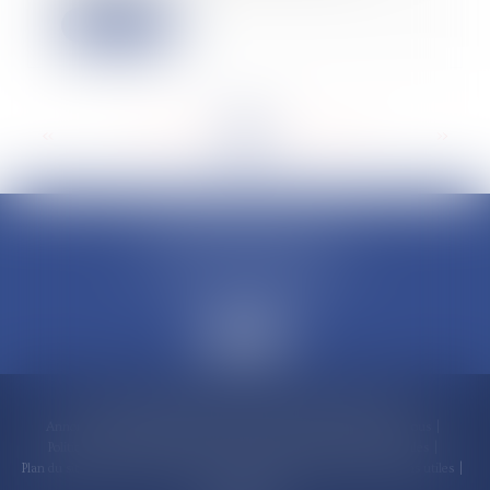
Lire la suite
<<
<
...
119
120
121
122
123
124
125
...
>
>>
CLAUDINE PORTEL AVOCAT
50 rue Schoelcher
97200 FORT-DE-FRANCE
Accueil
Compétences
Cabinet
Claudine PORTEL
Annonces immobilières
Honoraires
Actualités
Contactez-nous
Politique de cookies
Politique de confidentialité
Mentions légales
Plan du site
RDV en ligne
Espace client
Paiement en ligne
Liens utiles
Articles