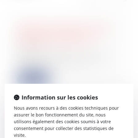
Obligation de déclaration annuelle
des comptes étrangers : quels
dirigeants sont concernés ?
13/09/2023
Déclaration annuelle des comptes
étrangers : une obligation… Le
deuxième alin...
Lire la suite
Information sur les cookies
Nous avons recours à des cookies techniques pour
assurer le bon fonctionnement du site, nous
Cession de contrôle commerciale et
utilisons également des cookies soumis à votre
solidarité entre cédants
consentement pour collecter des statistiques de
13/09/2023
visite.