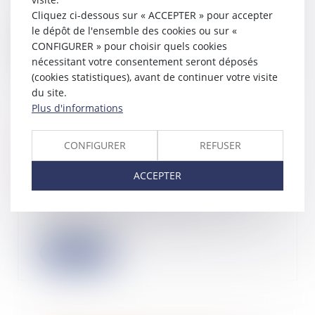
visant à adapter le droit de la
Cliquez ci-dessous sur « ACCEPTER » pour accepter
responsabi...
le dépôt de l'ensemble des cookies ou sur «
CONFIGURER » pour choisir quels cookies
Lire la suite
nécessitant votre consentement seront déposés
(cookies statistiques), avant de continuer votre visite
du site.
Plus d'informations
FlexAI émerge du mode furtif avec
CONFIGURER
REFUSER
une levée de fonds de 28,5 millions
d'euros
ACCEPTER
15/05/2024
Répondre à la demande de puissance
de calcul nécessaire pour les
modèles d’IA...
Lire la suite