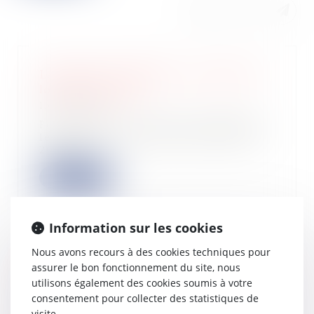
Logements abordables : le projet de
loi très contesté
15/05/2024
Pour nombre d’acteurs du logement,
le projet de loi présenté début mai
2024 v...
Lire la suite
Information sur les cookies
Nous avons recours à des cookies techniques pour
Les nouveautés issues de la loi du 15
assurer le bon fonctionnement du site, nous
avril 2024 en matière immobilière
utilisons également des cookies soumis à votre
15/05/2024
consentement pour collecter des statistiques de
La loi n°2024-346 du 15 avril 2024
visite.