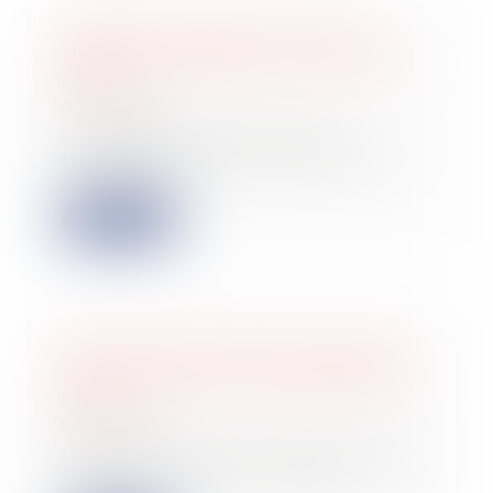
Liquidation judiciaire, location-
gérance et transfert des contrats de
travail
03/05/2024
Le liquidateur d’une société
locataire gérante ayant notifié à la
propriétair...
Lire la suite
Une levée de fonds pour le premier
projet d'injection de biométhane en
Europe
01/05/2024
Le projet, porté par Valtom et Waga,
doit être implanté à Clermont-