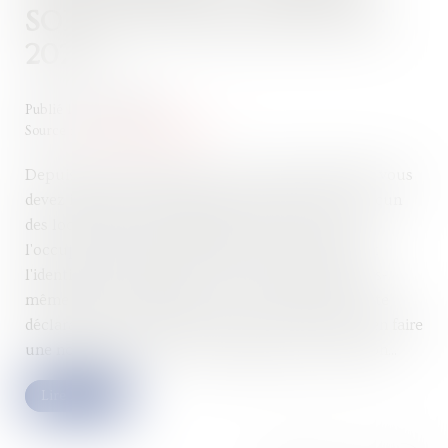
SONT LES MODALITÉS EN
2024 ?
Publié le :
02/05/2024
Source :
www.service-public.fr
Depuis l’année dernière, si vous êtes propriétaire, vous
devez indiquer à l'administration fiscale, pour chacun
des locaux que vous possédez, à quel titre vous
l'occupez (habitation principale ou secondaire) et
l'identité des occupants si vous n’habitez pas vous-
même dans le logement. Si vous avez effectué cette
déclaration d'occupation en 2023, vous ne devez en faire
une nouvelle qu'en cas de changement de situation...
Lire la suite