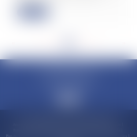
Ferrand. L...
Lire la suite
<<
<
...
85
86
87
88
89
90
91
...
>
>>
CLAUDINE PORTEL AVOCAT
50 rue Schoelcher
97200 FORT-DE-FRANCE
Accueil
Compétences
Cabinet
Claudine PORTEL
Annonces immobilières
Honoraires
Actualités
Contactez-nous
Politique de cookies
Politique de confidentialité
Mentions légales
Plan du site
RDV en ligne
Espace client
Paiement en ligne
Liens utiles