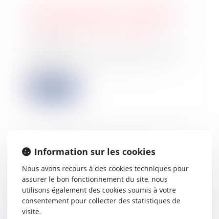
Procédure collective : revendication
d'un véhicule après la rupture du
contrat de location longue durée
21/11/2024
Le liquidateur d’une société informe
l’entreprise qui avait loué à la
débitri...
Lire la suite
Garantie d’éviction et liberté
Information sur les cookies
d’entreprendre : les limites de la
non-concurrence après la cession de
Nous avons recours à des cookies techniques pour
parts sociales
assurer le bon fonctionnement du site, nous
utilisons également des cookies soumis à votre
20/11/2024
consentement pour collecter des statistiques de
Selon l’article 1626 du Code civil, la
visite.
garantie d’éviction a pour objet