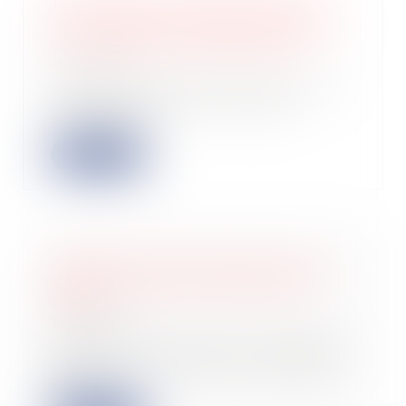
Theremia lève 3 millions d'euros
pour sa solution de personnalisation
des traitements médicamenteux
20/11/2024
La start-up française développe une
plateforme basée sur l'IA qui
personnalis...
Lire la suite
Comptes courants d'associés : taux
maximum pour le 4ème trimestre
2024
20/11/2024
L'administration fiscale a récemment
publié les taux d’intérêt maximums
pour...