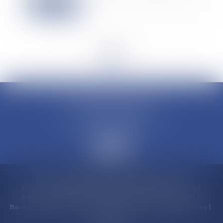
Lire la suite
<<
<
...
58
59
60
61
62
63
64
...
>
>>
CLAUDINE PORTEL AVOCAT
50 rue Schoelcher
97200 FORT-DE-FRANCE
Accueil
Compétences
Cabinet
Claudine PORTEL
Annonces immobilières
Honoraires
Actualités
Contactez-nous
Politique de cookies
Politique de confidentialité
Mentions légales
Plan du site
RDV en ligne
Espace client
Paiement en ligne
Liens utiles
Articles