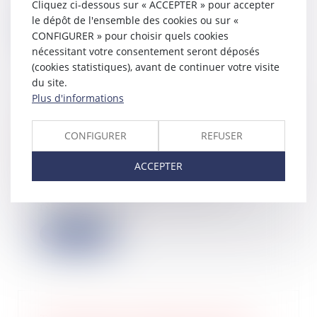
d’ass...
Cliquez ci-dessous sur « ACCEPTER » pour accepter
le dépôt de l'ensemble des cookies ou sur «
Lire la suite
CONFIGURER » pour choisir quels cookies
nécessitant votre consentement seront déposés
(cookies statistiques), avant de continuer votre visite
du site.
Plus d'informations
L'assureur peut verser une indemnité
à l'acheteur même en cas de
CONFIGURER
REFUSER
réception avec réserves
20/11/2024
ACCEPTER
La seule circonstance que les
désordres aient fait l'objet de
réserves lors d...
Lire la suite