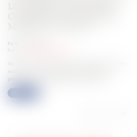
LOCATION : NOUVELLES
COMPÉTENCES POUR LES
MAIRES ET LES EPCI
Publié le :
20/11/2024
Source :
www.lemag-juridique.com
Un décret du 30 octobre est venu renforcer le rôle des
autorités locales en matière de non-respect des
procédures de déclaration de mise en location...
Lire la suite