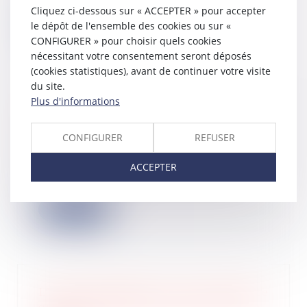
caractère saisissable o...
Cliquez ci-dessous sur « ACCEPTER » pour accepter
le dépôt de l'ensemble des cookies ou sur «
Lire la suite
CONFIGURER » pour choisir quels cookies
nécessitant votre consentement seront déposés
(cookies statistiques), avant de continuer votre visite
du site.
Plus d'informations
Pas de réception partielle pour une
partie d’un ouvrage inachevé
CONFIGURER
REFUSER
02/06/2022
Une réception partielle, même
ACCEPTER
constatée par écrit, ne vaut pas
réception au s...
Lire la suite
L’agent immobilier ne peut prétendre
qu’à la rémunération prévue dans le