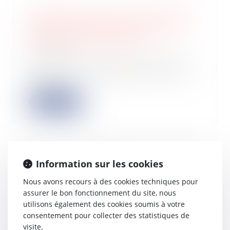
Intégration fiscale : pas de prise en
compte des participations croisées
pour le seuil de détention
08/06/2022
Au regard des règles concernant le
périmètre de l'intégration fiscale, la
cou...
Lire la suite
Information sur les cookies
Liquidation judiciaire :
insaisissabilité de la résidence
Nous avons recours à des cookies techniques pour
principale et divorce
assurer le bon fonctionnement du site, nous
03/06/2022
utilisons également des cookies soumis à votre
La Cour de cassation s’est
consentement pour collecter des statistiques de
récemment prononcée sur le
visite.