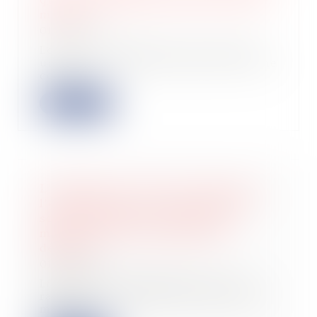
mandat
01/06/2022
Lorsque le mandat de vente prévoit
un prix de 80 € le mètre carré et une
comm...
Lire la suite
L'importance de la TVA collectée et
l'expertise de la société contrôlée
sont insuffisantes à justifier la
majoration pour manquement
délibéré
01/06/2022
La juridiction administrative nous
rappelle que la mise en œuvre de la
majora...