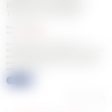
RÉDUCTIONS D’IMPÔT
TROP PEU CONNUES
Publié le :
07/06/2022
Source :
www.lerevenu.com
Les frais supportés pour un séjour dans un
établissement de soins de longue durée ouvrent droit à
une réduction d’impôt : qui le sait ? Il en va de même,
pour les dépenses d’installation d’équipement pour
séniors, entre autres.
Lire la suite