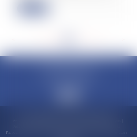
Lire la suite
<<
<
...
187
188
189
190
191
192
193
...
>
>>
CLAUDINE PORTEL AVOCAT
50 rue Schoelcher
97200 FORT-DE-FRANCE
Accueil
Compétences
Cabinet
Claudine PORTEL
Annonces immobilières
Honoraires
Actualités
Contactez-nous
Politique de cookies
Politique de confidentialité
Mentions légales
Plan du site
RDV en ligne
Espace client
Paiement en ligne
Liens utiles