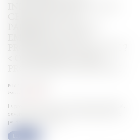
INDIVIDUEL EN ÉTAT DE
CESSATION DES
PAIEMENTS : QUELLE
EMPRISE POUR LA
PROCÉDURE COLLECTIVE ?
< OUVERTURE D’UNE
PROCÉDURE COLLECTIVE
Publié le :
13/01/2023
Source :
www.efl.fr
La procédure collective d’un entrepreneur individuel,
ouverte après le décès de celui-ci, n’affecte que son
patrimoine professionnel...
Lire la suite