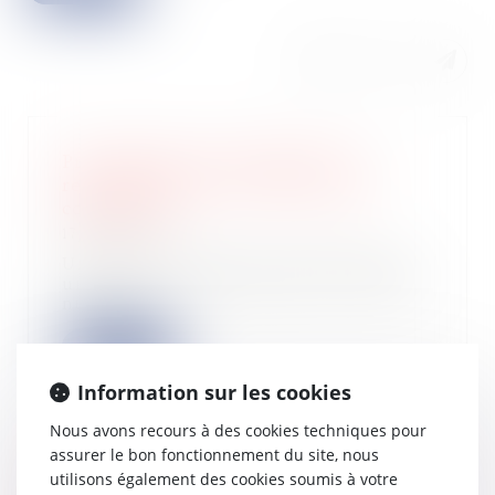
Prescription de la demande en
requalification d’un bail en bail
commercial
17/01/2023
Une société donne en location pour
une durée de sept années un terrain
nu sup...
Lire la suite
Information sur les cookies
Nous avons recours à des cookies techniques pour
assurer le bon fonctionnement du site, nous
utilisons également des cookies soumis à votre
Performance énergétique et