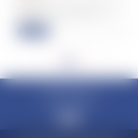
Le propriétaire est responsable de la
chute de l'occupante qui s'est
maintenu...
Lire la suite
<<
<
...
157
158
159
160
161
162
163
...
>
>>
CLAUDINE PORTEL AVOCAT
50 rue Schoelcher
97200 FORT-DE-FRANCE