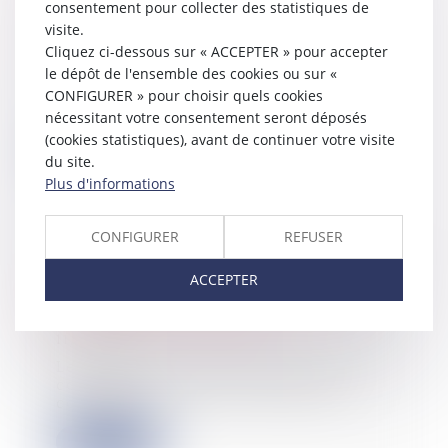
environnementale des constructions
consentement pour collecter des statistiques de
temporaires ou de petite surface
visite.
Cliquez ci-dessous sur « ACCEPTER » pour accepter
12/01/2023
le dépôt de l'ensemble des cookies ou sur «
Un arrêté du 22 décembre précise les
CONFIGURER » pour choisir quels cookies
exigences alternatives pouvant être
appl...
nécessitant votre consentement seront déposés
(cookies statistiques), avant de continuer votre visite
Lire la suite
du site.
Plus d'informations
CONFIGURER
REFUSER
Les textes sur les clauses statutaires
ACCEPTER
d'exclusion dans les SAS ne violent
pas le droit de propriété
11/01/2023
Le Conseil constitutionnel déclare
conformes au droit de propriété,
constitut...
Lire la suite