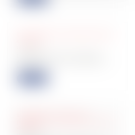
Des pénalités de retard plus élevées
en 2023
11/01/2023
La Banque centrale européenne
ayant relevé ses taux d’intérêts, le
montant de...
Lire la suite
L'obligation d'entretien du
propriétaire ne cesse pas avec la fin
du bail
10/01/2023