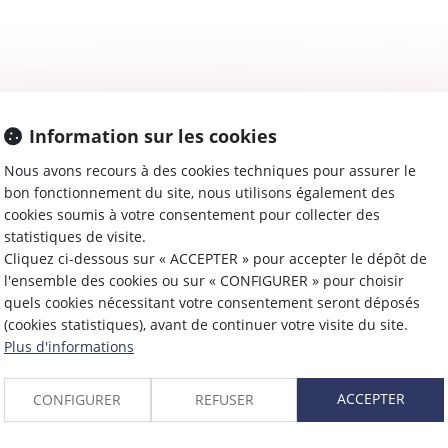
r sa retraite, quelle situation fiscale, y compris l
Information sur les cookies
 de la retraite est d’actualité. Et dans les mois à 
Nous avons recours à des cookies techniques pour assurer le
bon fonctionnement du site, nous utilisons également des
cookies soumis à votre consentement pour collecter des
statistiques de visite.
Cliquez ci-dessous sur « ACCEPTER » pour accepter le dépôt de
l'ensemble des cookies ou sur « CONFIGURER » pour choisir
quels cookies nécessitant votre consentement seront déposés
ur chaque codébiteur condamné in solidum d’inter
(cookies statistiques), avant de continuer votre visite du site.
Plus d'informations
e par plusieurs sociétés est placée en redressemen
ACCEPTER
CONFIGURER
REFUSER