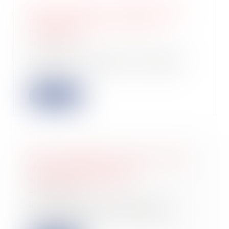
Quel sort pour la servitude établie
postérieurement à la division
parcellaire ?
24/09/2024
La Cour de cassation a été saisie le
12 septembre dernier, d’un litige
concer...
Lire la suite
Plus que quelques jours pour opter
pour le régime de l'auto-
entrepreneur en 2025
24/09/2024
Les exploitants individuels qui
souhaitent relever du régime de
l'auto-entrep...