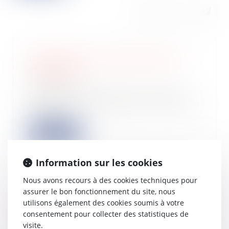
La fixation et la révision du loyer
commercial
26/09/2024
Le bail commercial est un contrat
fondamental, qui permet au locataire
(le pr...
Lire la suite
Information sur les cookies
Nous avons recours à des cookies techniques pour
assurer le bon fonctionnement du site, nous
Quelles sont les caractéristiques qui
utilisons également des cookies soumis à votre
rendent un terrain constructible ?
consentement pour collecter des statistiques de
25/09/2024
visite.