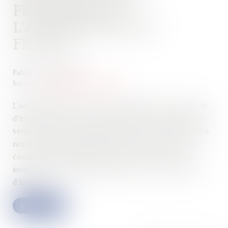
PRÉCISIONS DE
L'ADMINISTRATION
FISCALE
Publié le :
25/09/2024
Source :
formation.lefebvre-dalloz.fr
L’administration fiscale a commenté le nouveau crédit
d’impôt en faveur des investissements dans l’industrie
verte (C3IV), en vigueur depuis le 14‑3‑2024. Parmi les
nombreuses précisions utiles à sa mise en œuvre, il
convient de retenir celles relatives aux activités et
investissements éligibles ainsi qu’au calcul du crédit
d’impôt...
Lire la suite