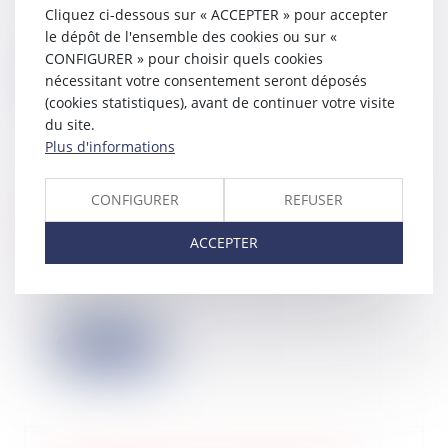
Un terrain constructible, aussi
Cliquez ci-dessous sur « ACCEPTER » pour accepter
appelé terrain à bâtir, sera celui qui
le dépôt de l'ensemble des cookies ou sur «
réunit...
CONFIGURER » pour choisir quels cookies
nécessitant votre consentement seront déposés
Lire la suite
(cookies statistiques), avant de continuer votre visite
du site.
Plus d'informations
CONFIGURER
REFUSER
6 conseils pour bien réussir sa levée
de fonds
ACCEPTER
25/09/2024
À l’occasion de la troisième édition
des Catch’up du Hub, organisée par
Bpifr...
Lire la suite