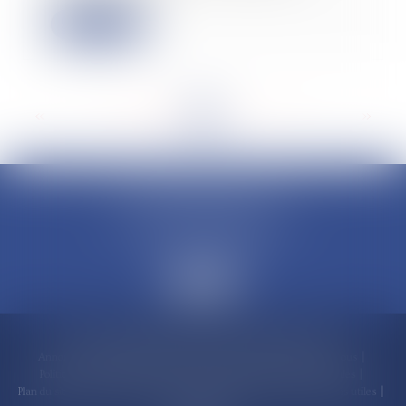
Lire la suite
<<
<
...
67
68
69
70
71
72
73
...
>
>>
CLAUDINE PORTEL AVOCAT
50 rue Schoelcher
97200 FORT-DE-FRANCE
Accueil
Compétences
Cabinet
Claudine PORTEL
Annonces immobilières
Honoraires
Actualités
Contactez-nous
Politique de cookies
Politique de confidentialité
Mentions légales
Plan du site
RDV en ligne
Espace client
Paiement en ligne
Liens utiles