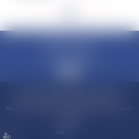
<<
<
...
94
95
96
97
98
99
100
...
>
>>
CLAUDINE PORTEL AVOCAT
50 rue Schoelcher
97200 FORT-DE-FRANCE
Accueil
Compétences
Cabinet
Claudine PORTEL
Annonces immobilières
Honoraires
Actualités
Contactez-nous
Politique de cookies
Politique de confidentialité
Mentions légales
Plan du site
RDV en ligne
Espace client
Paiement en ligne
Liens utiles
Articles
Septeo Digital
& Services ©
2022