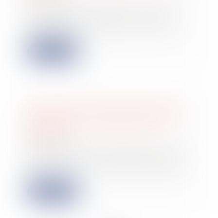
28/02/2024
Les sociétés redevables de l’impôt
sur les sociétés doivent verser un
acompte...
Lire la suite
Le parcours d’une levée de fonds et
son impact sur le business d’une
start-up
28/02/2024
L’écosystème entrepreneurial est un
terrain fertile où les idées prennent
vie...
Lire la suite