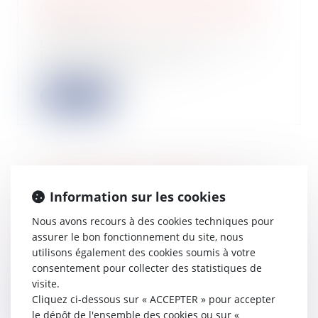
impôts : il vous versera des intérêts
05/03/2024
Le fisc commet une erreur sur vos
impôts En cas d’erreur de
l’administration...
Lire la suite
L’admission de la créance à la
Information sur les cookies
procédure collective dépend de la
rédaction de la clause pénale
Nous avons recours à des cookies techniques pour
01/03/2024
assurer le bon fonctionnement du site, nous
Dans le cadre d’un litige portant sur
utilisons également des cookies soumis à votre
l’admission d’une créance, résultant
consentement pour collecter des statistiques de
d’...
visite.
Cliquez ci-dessous sur « ACCEPTER » pour accepter
Lire la suite
le dépôt de l'ensemble des cookies ou sur «