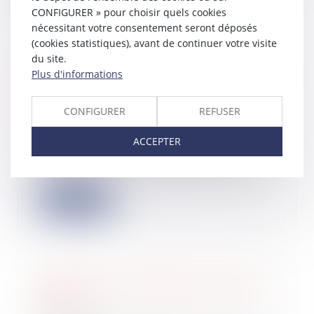
CONFIGURER » pour choisir quels cookies
nécessitant votre consentement seront déposés
(cookies statistiques), avant de continuer votre visite
du site.
Exonération de droits : précisions sur
Plus d'informations
le point de départ du délai
d’engagement pour revendre le bien
CONFIGURER
REFUSER
immobilier
29/02/2024
ACCEPTER
L’article 1115 du Code général des
impôts prévoit un régime de faveur
en vert...
Lire la suite
Acompte d’IS : échéance du 15 mars
2024