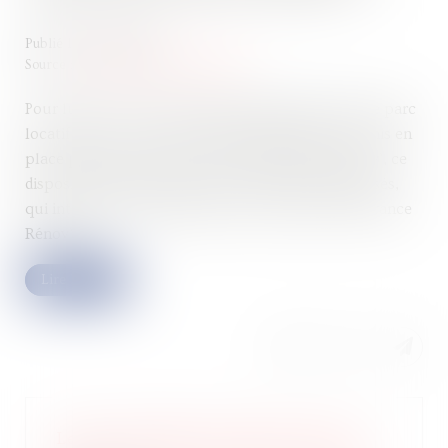
Publié le :
28/02/2024
Source :
cabinet-rs.expert-infos.com
Pour lutter contre la précarité énergétique dans le parc
locatif privé, un nouveau dispositif gratuit a été mis en
place par les pouvoirs publics. Baptisé Bail Rénov’, ce
dispositif d’informations et de conseils personnalisés,
qui intervient en complément de la plate-forme France
Rénov’,...
Lire la suite
Le fisc commet une erreur sur vos