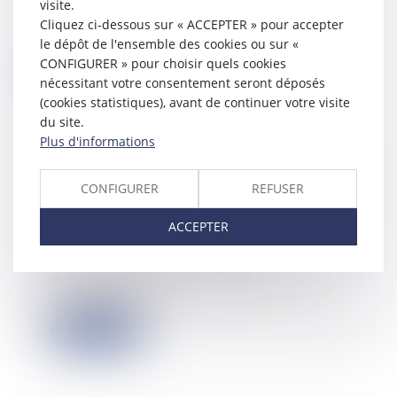
visite.
Les indices de référence des baux
Cliquez ci-dessous sur « ACCEPTER » pour accepter
commerciaux et professionnels que
sont l'in...
le dépôt de l'ensemble des cookies ou sur «
CONFIGURER » pour choisir quels cookies
Lire la suite
nécessitant votre consentement seront déposés
(cookies statistiques), avant de continuer votre visite
du site.
Plus d'informations
PLF 2025 : une revalorisation de
CONFIGURER
REFUSER
l’impôt sur les bénéfices pour les
grandes sociétés ?
ACCEPTER
09/10/2024
Avec le gel du barème de l’IR et
l’augmentation de la flat-tax,
l’augmentatio...
Lire la suite