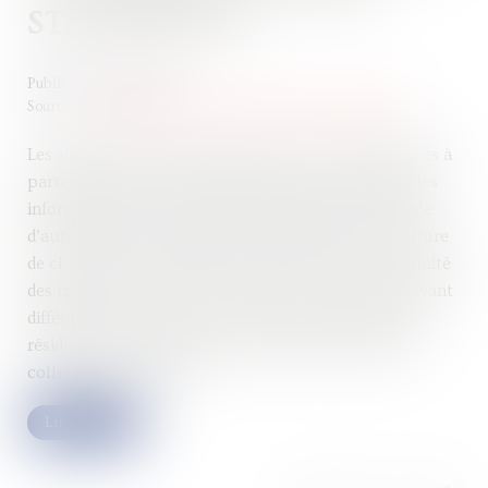
STATISTIQUES
Publié le :
10/10/2024
Source :
www.statistiques.developpement-durable.gouv.fr
Les statistiques de construction neuve sont élaborées à
partir de la base de données Sitadel, qui rassemble les
informations des déclarations d’urbanisme : demande
d’autorisation de construction, déclaration d’ouverture
de chantier, déclaration d’achèvement et de conformité
des travaux. La construction neuve est analysée suivant
différentes dimensions : construction de locaux non
résidentiels, construction de logements individuels,
collectifs, en résidence…
Lire la suite