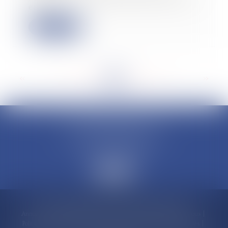
en d...
Lire la suite
<<
<
...
64
65
66
67
68
69
70
...
>
>>
CLAUDINE PORTEL AVOCAT
50 rue Schoelcher
97200 FORT-DE-FRANCE
Accueil
Compétences
Cabinet
Claudine PORTEL
Annonces immobilières
Honoraires
Actualités
Contactez-nous
Politique de cookies
Politique de confidentialité
Mentions légales