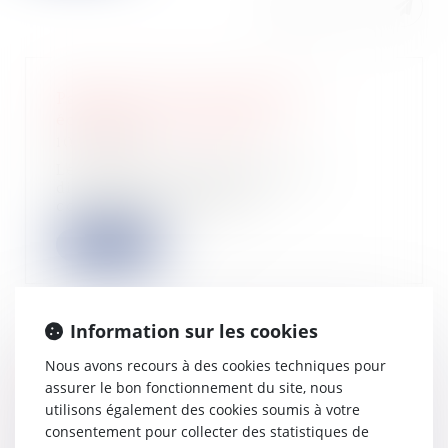
Paiement de la taxe foncière :
échéance du 15 octobre
10/10/2024
Les avis de taxe foncière sont
disponibles en ligne. Les
contribuables ont ju...
Lire la suite
Information sur les cookies
Révision des baux commerciaux et
Nous avons recours à des cookies techniques pour
professionnels : les indices au
assurer le bon fonctionnement du site, nous
deuxième trimestre 2024
utilisons également des cookies soumis à votre
consentement pour collecter des statistiques de
09/10/2024