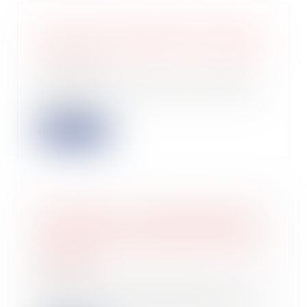
OpenAI lève 6,6 milliards de dollars
pour une valorisation de 157 milliards
09/10/2024
La coqueluche de la Tech continue
de battre des records avec une levée
gargan...
Lire la suite
Irrégularité de l’assemblée générale
d’une société civile pour défaut de
convocation du curateur d’un associé
protégé
08/10/2024
Saisie par un des associés d’une
société civile d'exploitation agricole,