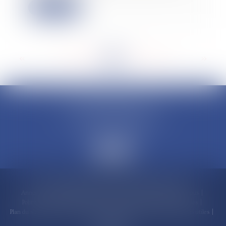
Lire la suite
<<
<
...
189
190
191
192
193
194
195
...
>
>>
CLAUDINE PORTEL AVOCAT
50 rue Schoelcher
97200 FORT-DE-FRANCE
Accueil
Compétences
Cabinet
Claudine PORTEL
Annonces immobilières
Honoraires
Actualités
Contactez-nous
Politique de cookies
Politique de confidentialité
Mentions légales
Plan du site
RDV en ligne
Espace client
Paiement en ligne
Liens utiles
Articles