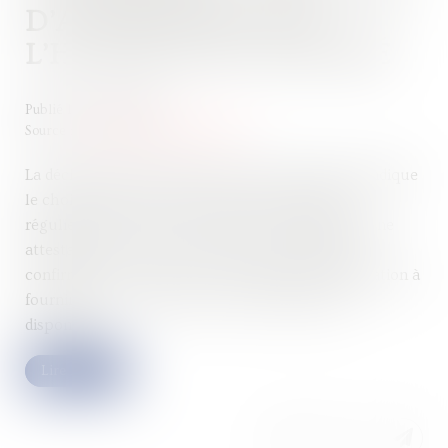
D’ATTESTATION SUR
L’HONNEUR EST MODIFIÉ
Publié le :
25/05/2022
Source :
cabinet-rs.expert-infos.com
La déclaration dans laquelle le chef d’entreprise indique
le choix du statut de son conjoint qui travaille
régulièrement avec lui doit être accompagnée d’une
attestation sur l’honneur, établie par ce dernier,
confirmant ce choix. À ce titre, le modèle d’attestation à
fournir par le concubin du chef d’entreprise est
disponible.
Lire la suite