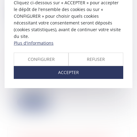
Cliquez ci-dessous sur « ACCEPTER » pour accepter
inform...
le dépôt de l'ensemble des cookies ou sur «
Lire la suite
CONFIGURER » pour choisir quels cookies
nécessitant votre consentement seront déposés
(cookies statistiques), avant de continuer votre visite
du site.
Plus d'informations
Loc’Avantages : les propriétaires
bailleurs peuvent déposer leur
CONFIGURER
REFUSER
dossier sur la plateforme
25/05/2022
ACCEPTER
Depuis le 1er avril 2022, la
plateforme de de l’Agence nationale
de l’habitat...
Lire la suite