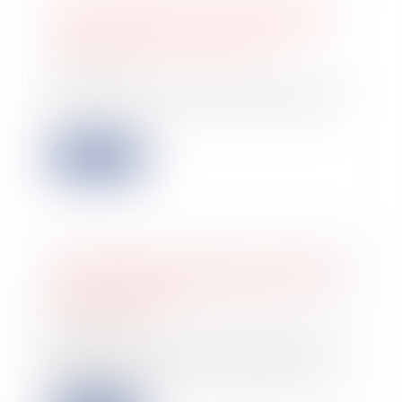
Crédit d'impôt pour la formation du
chef d'entreprise : Bercy commente
les derniers aménagements
25/05/2022
L’article 19 de la loi de finances pour
2022 a doublé le montant du crédit
d'...
Lire la suite
Le Parlement européen va soutenir le
taux d'imposition minimum sur les
multinationales
25/05/2022
Dans le cadre d’un communiqué, le
Parlement européen a précisé que
les député...