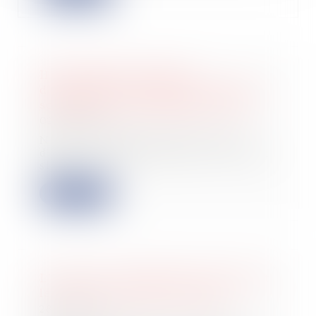
Il ne suffit pas de signer
d'importants contrats au nom de la
société pour être dirigeant de fait
02/08/2022
N'est pas dirigeant de fait, faute
d'actes positifs de gestion, celui qui
sig...
Lire la suite
L’action en contribution au passif et
le sort des cautions associées
28/07/2022