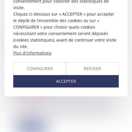
consentement pour collecter des statistiques de
2021
visite.
03/08/2022
Cliquez ci-dessous sur « ACCEPTER » pour accepter
le dépôt de l'ensemble des cookies ou sur «
La Direction générale des Finances
publiques a publié son rapport
CONFIGURER » pour choisir quels cookies
d’activité...
nécessitant votre consentement seront déposés
(cookies statistiques), avant de continuer votre visite
Lire la suite
du site.
Plus d'informations
CONFIGURER
REFUSER
Audiovisuel public: les députés
ACCEPTER
votent la suppression de la
redevance
02/08/2022
Les députés ont validé samedi matin
la suppression de la redevance qui
financ...
Lire la suite