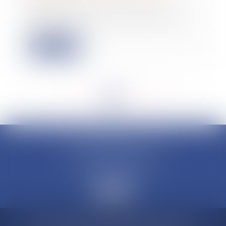
Dans un arrêt rendu le 6 juillet
2022, la chambre commerciale de la
Cour de c...
Lire la suite
<<
<
...
177
178
179
180
181
182
183
...
>
>>
CLAUDINE PORTEL AVOCAT
50 rue Schoelcher
97200 FORT-DE-FRANCE
Accueil
Compétences
Cabinet
Claudine PORTEL