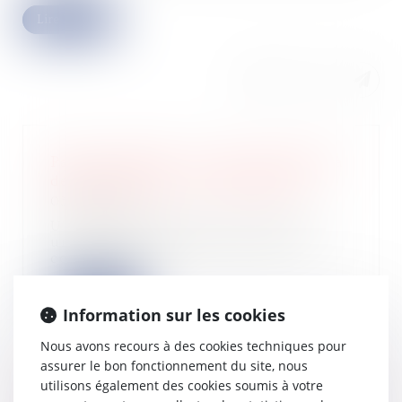
Lire la suite
Partie commune : en quoi consiste la
déspécialisation en copropriété ?
03/08/2022
Un copropriétaire peut renoncer à
une partie commune spéciale. La
copropriété...
Lire la suite
Information sur les cookies
Nous avons recours à des cookies techniques pour
assurer le bon fonctionnement du site, nous
utilisons également des cookies soumis à votre
Les chiffres du contrôle fiscal en