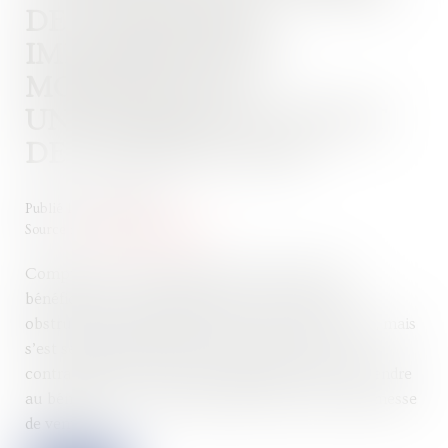
DE CONSTRUIRE :
IMPOSSIBILITÉ DE
MODIFICATION
UNILATÉRALE DU PROJET
DE CONSTRUCTION
Publié le :
29/07/2022
Source :
www.actu-juridique.fr
Compte tenu du manquement contractuel du
bénéficiaire, le promettant qui n’avait pas fait
obstruction de manière abusive à la vente du bien, mais
s’est seulement prévalu du non-respect par son
contractant de ses propres obligations, peut prétendre
au bénéfice de la clause pénale prévue par la promesse
de vente...