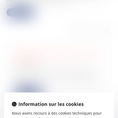
réalisable en nature, sont admises...
Lire la suite
6 conseils pour bien réussir sa levée
de fonds
25/09/2024
À l’occasion de la troisième édition
des Catch’up du Hub, organisée par
Bpifr...
Lire la suite
Information sur les cookies
Nous avons recours à des cookies techniques pour