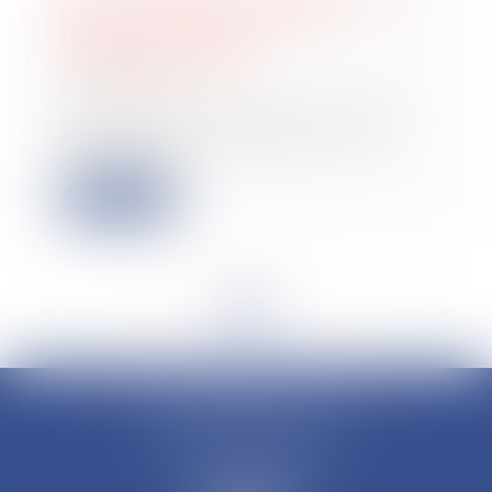
pour le versement forfaitaire
libératoire jusqu'au
30 septembre 2024 !
18/09/2024
Les micro-entrepreneurs en activité
ont jusqu'au 30 septembre 2024
pour opter...
Lire la suite
<<
<
...
67
68
69
70
71
72
73
...
>
>>
CLAUDINE PORTEL AVOCAT
50 rue Schoelcher
97200 FORT-DE-FRANCE