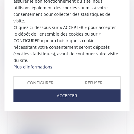
assurer le bon fonctionnement du site, nous
Quel sort pour la servitude établie
utilisons également des cookies soumis à votre
postérieurement à la division
consentement pour collecter des statistiques de
parcellaire ?
visite.
Cliquez ci-dessous sur « ACCEPTER » pour accepter
24/09/2024
le dépôt de l'ensemble des cookies ou sur «
La Cour de cassation a été saisie le
CONFIGURER » pour choisir quels cookies
12 septembre dernier, d’un litige
concer...
nécessitant votre consentement seront déposés
(cookies statistiques), avant de continuer votre visite
Lire la suite
du site.
Plus d'informations
CONFIGURER
REFUSER
Plus que quelques jours pour opter
ACCEPTER
pour le régime de l'auto-
entrepreneur en 2025
24/09/2024
Les exploitants individuels qui
souhaitent relever du régime de
l'auto-entrep...