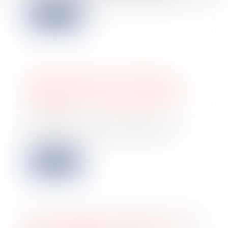
Lire la suite
Fiscalité locative : les locations
meublées touristiques avantagées au
détriment des locations longues
19/09/2024
Alors que les Français peinent à se
loger, le nombre de meublés de
tourisme e...
Lire la suite
Micro-entreprise : possibilité d'opter