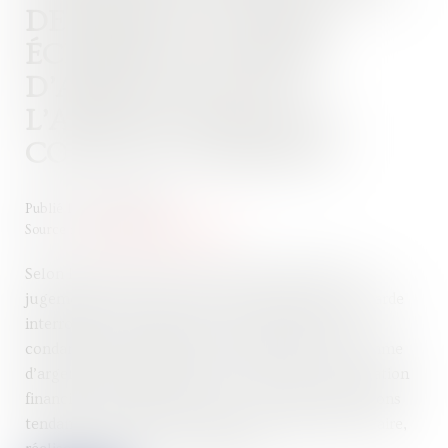
DE FAIRE EN NATURE
ÉCHAPPE AU CHAMP
D’APPLICATION DE
L’ARTICLE L.622-21 DU
CODE DE COMMERCE
Publié le :
20/09/2024
Source :
www.lemag-juridique.com
Selon l’article L.622-21 du Code de commerce, le
jugement d’ouverture d’une procédure de sauvegarde
interrompt ou interdit toute action tendant à la
condamnation du débiteur au paiement d’une somme
d’argent. Cette disposition vise à préserver la situation
financière du débiteur. Dans ce cas, seules les actions
tendant à obtenir l’exécution d’une obligation de faire,