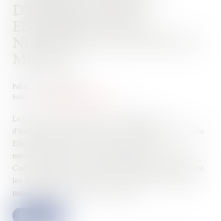
D’INDÉPENDANCE
ENTRAÎNE AUSSI LA
NULLITÉ DE LA LETTRE DE
MISSION
Publié le :
10/06/2026
Source :
www.lemag-juridique.com
La Cour de cassation renforce les exigences
d’indépendance pesant sur le commissaire aux apports.
Elle juge que lorsque celui-ci intervient en
méconnaissance des incompatibilités prévues par le
Code de commerce, la nullité ne frappe pas seulement
les délibérations adoptées sur la base de son rapport,
mais également la lettre de mission...
Lire la suite