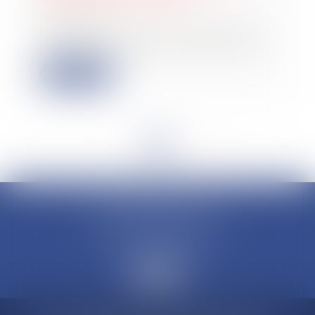
05/06/2026
L’arrêté du 23 avril 2026 modifie les
critères d'éligibilité à l'aide pour la...
Lire la suite
<<
<
...
6
7
8
9
10
11
12
...
>
>>
CLAUDINE PORTEL AVOCAT
50 rue Schoelcher
97200 FORT-DE-FRANCE