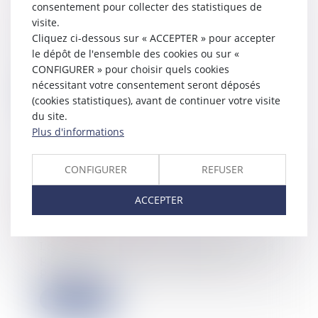
peut être régularisée
consentement pour collecter des statistiques de
visite.
10/06/2026
Cliquez ci-dessous sur « ACCEPTER » pour accepter
À la suite du décès d'une femme en
le dépôt de l'ensemble des cookies ou sur «
2018, son fils adoptif dépose une
déclarat...
CONFIGURER » pour choisir quels cookies
nécessitant votre consentement seront déposés
Lire la suite
(cookies statistiques), avant de continuer votre visite
du site.
Plus d'informations
CONFIGURER
REFUSER
Visite domiciliaire fiscale : seule
l’ordonnance doit être notifiée à
ACCEPTER
l’occupant des lieux
08/06/2026
La Cour de cassation rappelle que la
procédure de visite et de saisie
prévue...
Lire la suite