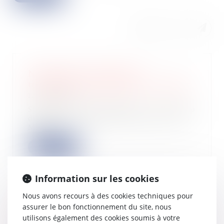
Novaleum lève 1 M€ pour
transformer déchets gras en énergie
12/06/2026
Souveraineté énergétique : la startup
deeptech lyonnaise Novaleum lève 1
M€ p...
Lire la suite
Information sur les cookies
Nous avons recours à des cookies techniques pour
assurer le bon fonctionnement du site, nous
Une réclamation fiscale introduite
avant l’avis de mise en recouvrement
utilisons également des cookies soumis à votre