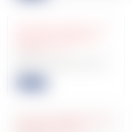
Point de départ du délai de l’action
en report de la cessation des
paiements en cas d’extension de
procédure collective
05/06/2026
La Cour de cassation, dans un arrêt
rendu le 20 mai 2026, est venue
préciser...
Lire la suite
Construction : éligibilité au fonds de
prévention du phénomène de
mouvements de terrain