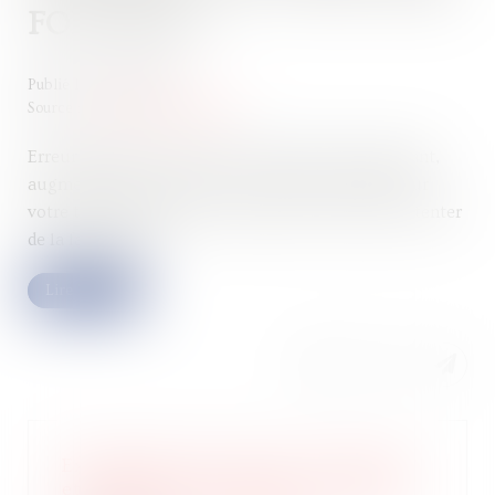
FONCIÈRE ?
Publié le :
17/10/2024
Source :
www.mercipourlinfo.fr
Erreur d'adresse, de surface, dégrèvement manquant,
augmentation soudaine… Si vous avez un doute sur
votre taxe foncière, voici la marche à suivre pour tenter
de la faire baisser...
Lire la suite
Exonération des droits de mutation
et obligation de revente : quel délai