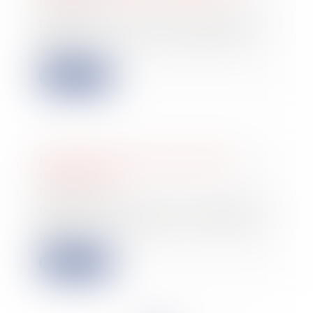
18/10/2024
Lorsqu’une procédure de liquidation
judiciaire révèle une insuffisance
d’acti...
Lire la suite
Imposition des associés de SEL :
réforme 2024
16/10/2024
Une jurisprudence du Conseil d’État
impose désormais dans la catégorie
BNC la...
Lire la suite