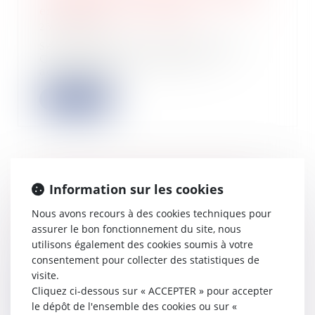
en présence d’occupants ?
23/10/2024
Selon l’article 1115, alinéa 1er du
Code général des impôts, les
acquisitions...
Lire la suite
La télécorrection de la déclaration
Information sur les cookies
des revenus de 2023 possible
jusqu'au 4 décembre 2024
Nous avons recours à des cookies techniques pour
assurer le bon fonctionnement du site, nous
22/10/2024
utilisons également des cookies soumis à votre
Les contribuables ayant commis des
consentement pour collecter des statistiques de
erreurs ou des oublis lors de la
déclarati...
visite.
Cliquez ci-dessous sur « ACCEPTER » pour accepter
Lire la suite
le dépôt de l'ensemble des cookies ou sur «