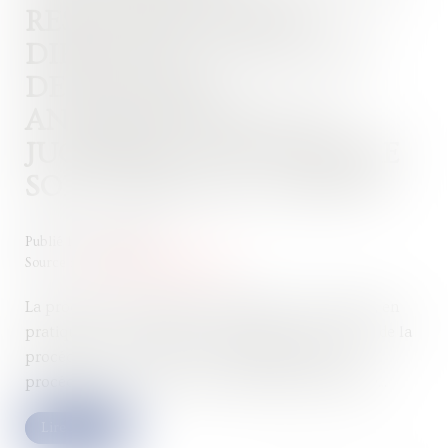
RESPONSABILITÉ DU
DIRIGEANT : SEULES LES
DETTES NÉES
ANTÉRIEUREMENT AU
JUGEMENT D’OUVERTURE
SONT PRISES EN COMPTE
Publié le :
15/11/2024
Source :
www.lemag-juridique.com
La procédure de liquidation judiciaire se compose, en
pratique, de trois étapes : la demande d’ouverture de la
procédure, l’ouverture et le déroulement de la
procédure, et la clôture de la liquidation judiciaire...
Lire la suite