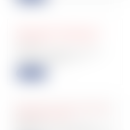
Rachat de partie commune par un
copropriétaire : mode d'emploi
12/11/2024
Dans une copropriété, les parties
communes appartiennent à
l'ensemble des cop...
Lire la suite
Focus sur les cas de renouvellement
du délai de forclusion
08/11/2024
Dans le cadre d’une procédure