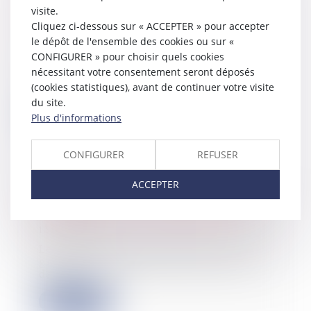
visite.
Ce qu’elle change pour les locataires
Cliquez ci-dessous sur « ACCEPTER » pour accepter
et les propriétaires
le dépôt de l'ensemble des cookies ou sur «
14/11/2024
CONFIGURER » pour choisir quels cookies
L’Assemblée nationale a adopté jeudi
nécessitant votre consentement seront déposés
matin le projet de loi dit « Airbnb »
(cookies statistiques), avant de continuer votre visite
vi...
du site.
Lire la suite
Plus d'informations
CONFIGURER
REFUSER
ACCEPTER
Déclaration « pays par pays » : à
souscrire pour le 31 décembre 2024 !
13/11/2024
Les entreprises qui font partie d’un
groupe multinational peuvent être
dans l...
Lire la suite