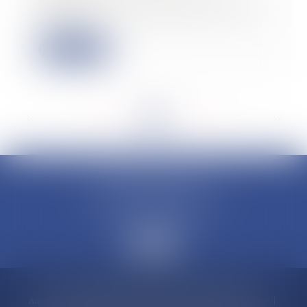
collective, les créanciers sont invités
à décla...
Lire la suite
<<
<
...
59
60
61
62
63
64
65
...
>
>>
CLAUDINE PORTEL AVOCAT
50 rue Schoelcher
97200 FORT-DE-FRANCE
Accueil
Compétences
Cabinet
Claudine PORTEL
Annonces immobilières
Honoraires
Actualités
Contactez-nous