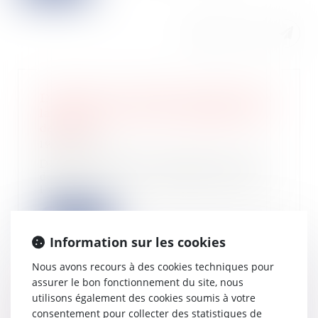
Déduction des intérêts justifiés dans
la taxation des avoirs étrangers non
déclarés
19/11/2024
Dans un litige porté devant la Cour
de cassation le 6 novembre dernier,
l'adm...
Lire la suite
Information sur les cookies
Nous avons recours à des cookies techniques pour
assurer le bon fonctionnement du site, nous
utilisons également des cookies soumis à votre
La loi Airbnb pour encadrer les
consentement pour collecter des statistiques de
locations de courte durée adoptée…