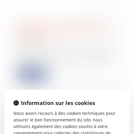
Impôts 2025 : tout savoir pour bien
remplir votre déclaration de biens
immobiliers
06/06/2025
La taxe d’habitation a été supprimée,
mais uniquement pour la résidence
princ...
Lire la suite
Information sur les cookies
Construction et logement : les permis
Nous avons recours à des cookies techniques pour
de construire délivrés entre 2021 et
assurer le bon fonctionnement du site, nous
2024 prolongés par un nouveau
utilisons également des cookies soumis à votre
décret
consentement pour collecter des statistiques de