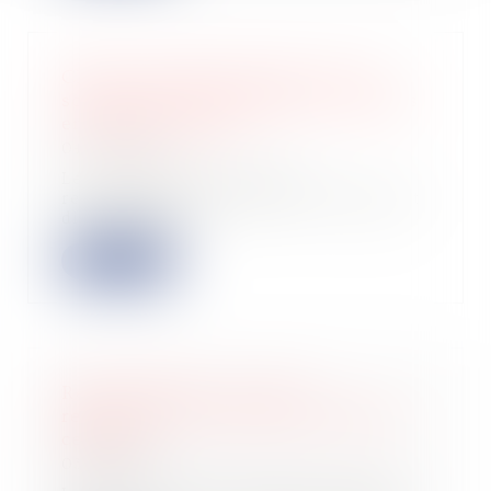
CEDH : première décision sur un
soupçon de discrimination à rebours
en matière fiscale
04/06/2025
Les requérants sont trois
ressortissants français qui allèguent
discriminatio...
Lire la suite
Retrait litigieux : le prix à
rembourser est celui de la dernière
cession
03/06/2025