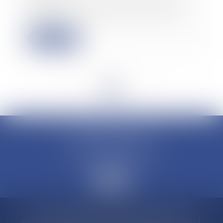
Le droit au retrait litigieux permet
au débiteur d’une créance cédée de
se li...
Lire la suite
<<
<
...
27
28
29
30
31
32
33
...
>
>>
CLAUDINE PORTEL AVOCAT
50 rue Schoelcher
97200 FORT-DE-FRANCE
Accueil
Compétences
Cabinet
Claudine PORTEL
Annonces immobilières
Honoraires
Actualités
Contactez-nous