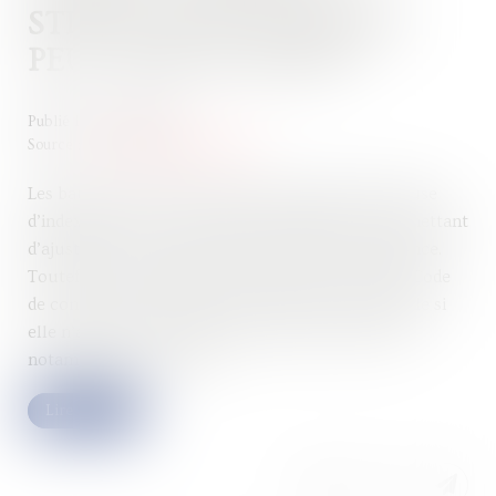
STIPULATION PROHIBÉE
PEUT ÊTRE ÉCARTÉE
Publié le :
10/06/2025
Source :
www.lemag-juridique.com
Les baux commerciaux peuvent contenir une clause
d’indexation (ou « clause d’échelle mobile ») permettant
d’ajuster le loyer en fonction d’un indice de référence.
Toutefois, en application de l’article L 145-39 du Code
de commerce, une telle clause devient inopposable si
elle n’autorise la variation que dans un seul sens,
notamment à la hausse...
Lire la suite