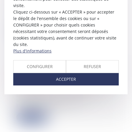
06/06/2025
visite.
Ce mardi 27 mai a été publié le
Cliquez ci-dessous sur « ACCEPTER » pour accepter
décret prorogeant le délai de validité
le dépôt de l'ensemble des cookies ou sur «
des au...
CONFIGURER » pour choisir quels cookies
nécessitant votre consentement seront déposés
Lire la suite
(cookies statistiques), avant de continuer votre visite
du site.
Plus d'informations
CONFIGURER
REFUSER
La licitation d’un bien indivis ne
relève pas du régime de réalisation
ACCEPTER
des actifs de la procédure collective
05/06/2025
La vente forcée d’un immeuble
acquis en indivision avant
l’ouverture d’une pr...
Lire la suite