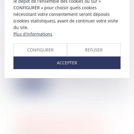
le dépôt de l'ensemble des cookies ou sur «
CONFIGURER » pour choisir quels cookies
nécessitant votre consentement seront déposés
(cookies statistiques), avant de continuer votre visite
du site.
Divorce et impôt sur le revenu : la
Plus d'informations
décharge peut être accordée sous
conditions
CONFIGURER
REFUSER
18/04/2023
Les époux et partenaires d’un PACS
ACCEPTER
sont tenus solidairement au
paiement de l’...
Lire la suite
Indemnisation du locataire en
liquidation judiciaire, pour défaut de
mise en conformité des locaux