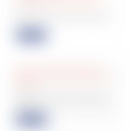
18/04/2023
La Cour de cassation avait été saisie
par le preneur d’un bail commercial
en...
Lire la suite
Vente d’un terrain et caducité du
permis de construire postérieure à la
vente
13/04/2023
En 2008, une grange à démolir a été
vendue par un acte de vente faisant
état...
Lire la suite