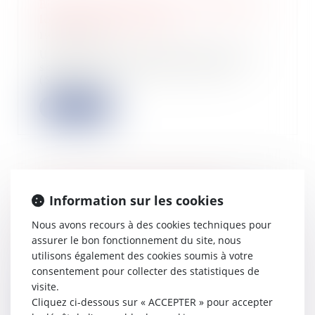
Biens professionnels : l’immeuble en
location vide est exclu
19/04/2023
Une propriétaire de parts dans une
société à responsabilité limitée
(SARL) qu...
Lire la suite
Le Fonds Innovation Défense
Information sur les cookies
participe à la levée de fonds de 22
millions d’euros de la start-up XXII
Nous avons recours à des cookies techniques pour
19/04/2023
assurer le bon fonctionnement du site, nous
utilisons également des cookies soumis à votre
La start-up XXII, un des leaders
français dans l’édition de logiciels de
consentement pour collecter des statistiques de
visi...
visite.
Cliquez ci-dessous sur « ACCEPTER » pour accepter
Lire la suite