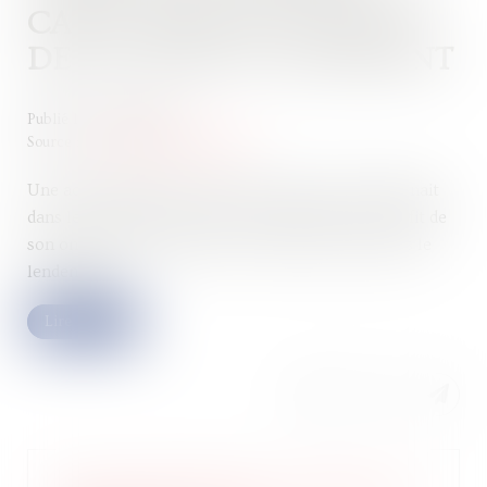
CARACTÈRE FACULTATIF
DES CLAUSES D’AGRÉMENT
Publié le :
19/04/2023
Source :
www.lemag-juridique.com
Une actionnaire avait cédé les actions qu’elle détenait
dans le capital de deux sociétés anonymes, au profit de
son oncle, qui lui-même les a cédées à son fils, dès le
lendemain...
Lire la suite