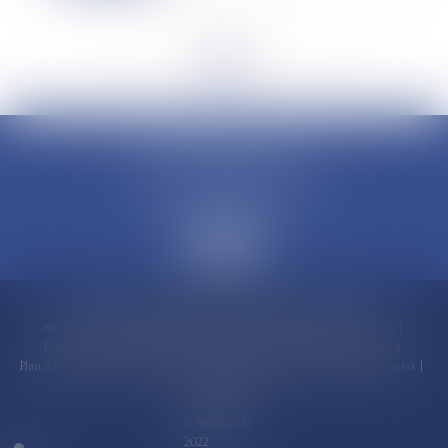
<<
<
...
141
142
143
144
145
146
147
...
>
>>
CLAUDINE PORTEL AVOCAT
50 rue Schoelcher
97200 FORT-DE-FRANCE
Accueil
Compétences
Cabinet
Claudine PORTEL
Annonces immobilières
Honoraires
Actualités
Contactez-nous
Politique de cookies
Politique de confidentialité
Mentions légales
Plan du site
RDV en ligne
Espace client
Paiement en ligne
Liens utiles
Articles
Septeo Digital
& Services ©
2022