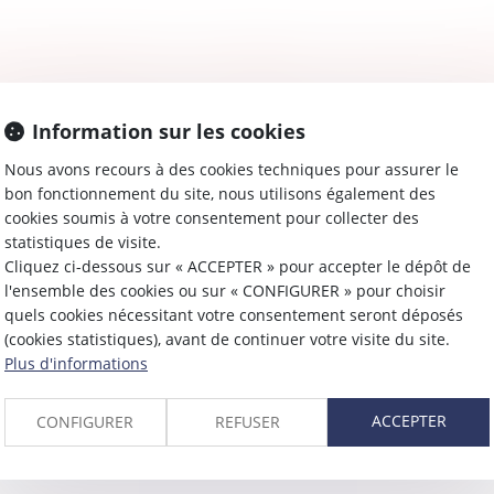
rofessionnelle et non-résidents : mise à jour du 
pour 2026 a modifié substantiellement la situation
Information sur les cookies
Nous avons recours à des cookies techniques pour assurer le
bon fonctionnement du site, nous utilisons également des
cookies soumis à votre consentement pour collecter des
statistiques de visite.
Cliquez ci-dessous sur « ACCEPTER » pour accepter le dépôt de
l'ensemble des cookies ou sur « CONFIGURER » pour choisir
a notion de société à prépondérance immobilière 
quels cookies nécessitant votre consentement seront déposés
e et renvoi au droit interne français
(cookies statistiques), avant de continuer votre visite du site.
Plus d'informations
ident fiscal russe détenait 100 % du capital d’une
ACCEPTER
CONFIGURER
REFUSER