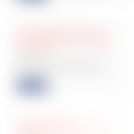
Loi de finances pour 2023 : les
services éligibles au crédit d'impôt
pour emploi d'un salarié à domicile
sont à déclarer
24/01/2023
Les contribuables qui souhaitent
bénéficier du crédit d'impôt pour
emploi d'u...
Lire la suite
Levées de fonds : après
l’exceptionnelle année 2022, 2023 va