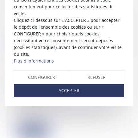
contributions indirectes : rappels
consentement pour collecter des statistiques de
25/01/2023
visite.
Une société spécialisée en métaux
Cliquez ci-dessous sur « ACCEPTER » pour accepter
précieux sanctionnée pour infraction
le dépôt de l'ensemble des cookies ou sur «
aux rè...
CONFIGURER » pour choisir quels cookies
nécessitant votre consentement seront déposés
Lire la suite
(cookies statistiques), avant de continuer votre visite
du site.
Plus d'informations
CONFIGURER
REFUSER
Rappel des mesures destinées à
lutter contre les passoires
ACCEPTER
énergétiques
25/01/2023
Le ministre chargé de la Ville et du
Logement rappelle les mesures
spécifique...
Lire la suite