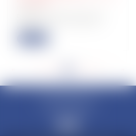
être terrible
19/01/2023
Derrière les chiffres flatteurs de
l’année écoulée se cachent des
prévisions...
Lire la suite
<<
<
...
156
157
158
159
160
161
162
...
>
>>
CLAUDINE PORTEL AVOCAT
50 rue Schoelcher
97200 FORT-DE-FRANCE