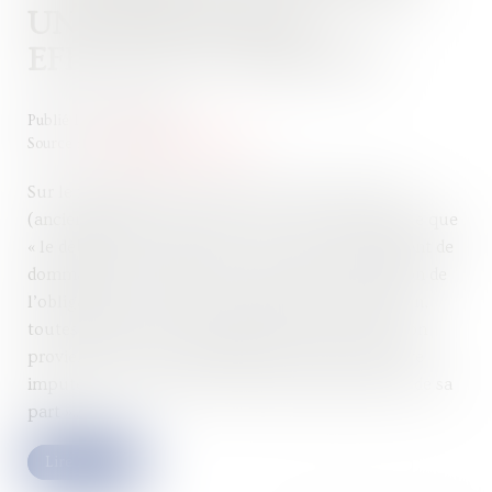
UNE RÉPARATION
EFFICACE ET PÉRENNE
Publié le :
19/01/2023
Source :
www.lemag-juridique.com
Sur le fondement de l’article 1231-1 du Code civil
(anciennement 1147), la Cour de cassation rappelle que
« le débiteur est condamné, s’il y a lieu, au paiement de
dommages et intérêts, soit à raison de l’inexécution de
l’obligation, soit à raison du retard dans l’exécution,
toutes les fois qu’il ne justifie pas que l’inexécution
provient d’une cause étrangère qui ne peut lui être
imputée, encore qu’il n’y ait aucune mauvaise foi de sa
part »...
Lire la suite