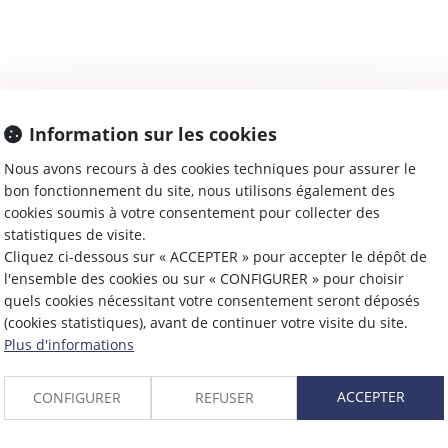
commerciaux et professionnels : les indices au tro
Information sur les cookies
Nous avons recours à des cookies techniques pour assurer le
érence des baux commerciaux et professionnels que 
bon fonctionnement du site, nous utilisons également des
cookies soumis à votre consentement pour collecter des
statistiques de visite.
Cliquez ci-dessous sur « ACCEPTER » pour accepter le dépôt de
l'ensemble des cookies ou sur « CONFIGURER » pour choisir
quels cookies nécessitant votre consentement seront déposés
(cookies statistiques), avant de continuer votre visite du site.
e qui va changer (ou pas) dès le 1er janvier 2025
Plus d'informations
e, le gouvernement sortant a publié en urgence un
ACCEPTER
CONFIGURER
REFUSER